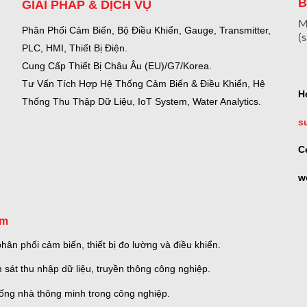
B
GIẢI PHÁP & DỊCH VỤ
M
Phân Phối Cảm Biến, Bộ Điều Khiển, Gauge,
Transmitter,
(
PLC, HMI, Thiết Bị Điện.
Cung Cấp Thiết Bị Châu Âu (EU)/G7/Korea.
Tư Vấn Tích Hợp Hệ Thống Cảm Biến & Điều Khiển, Hệ
H
Thống Thu Thập Dữ Liệu, IoT System, Water Analytics.
s
C
w
om
ân phối cảm biến, thiết bị đo lường và điều khiển.
 sát thu nhập dữ liệu, truyền thông công nghiệp.
thống nhà thông minh trong công nghiệp.