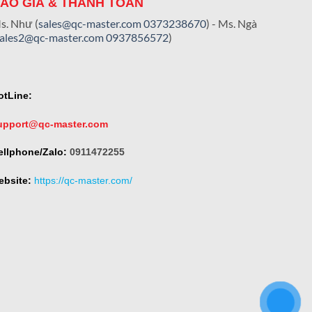
ÁO GIÁ & THANH TOÁN
s. Như (
sales@qc-master.com
0373238670
) - Ms. Ngà
sales2@qc-master.com
0937856572
)
otLine:
upport@qc-master.com
ellphone/Zalo:
0911472255
ebsite:
https://qc-master.com/