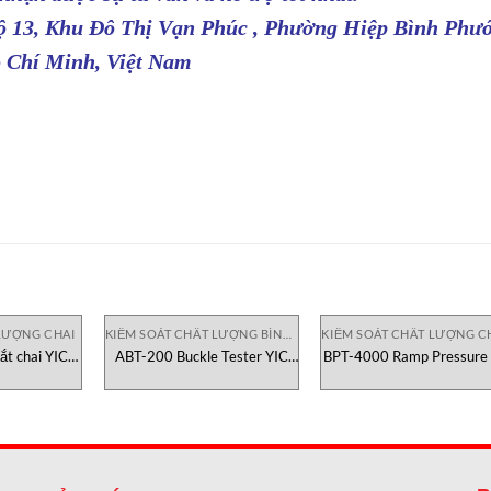
Lộ 13, Khu Đô Thị Vạn Phúc , Phường Hiệp Bình Phướ
 Chí Minh, Việt Nam
LƯỢNG CHAI
KIỂM SOÁT CHẤT LƯỢNG BÌNH XỊT
KIỂM SOÁT CHẤT LƯỢNG C
t chai YIC
ABT-200 Buckle Tester YIC
BPT-4000 Ramp Pressure
k
Check
Check