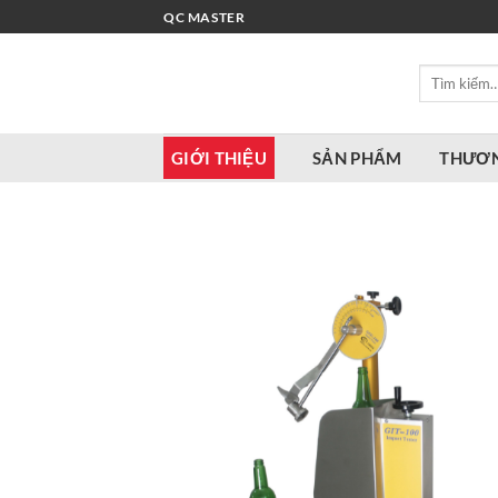
Bỏ
QC MASTER
qua
nội
Tìm
dung
kiếm:
GIỚI THIỆU
SẢN PHẨM
THƯƠN