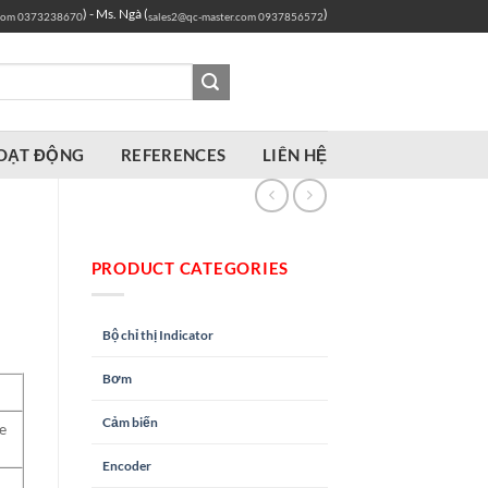
) - Ms. Ngà (
)
com
0373238670
sales2@qc-master.com
0937856572
OẠT ĐỘNG
REFERENCES
LIÊN HỆ
PRODUCT CATEGORIES
Bộ chỉ thị Indicator
Bơm
Cảm biến
e
Encoder