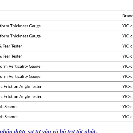
Bran
form Thickness Gauge
YIC-c
form Thickness Gauge
YIC-c
 Tear Tester
YIC-c
 Tear Tester
YIC-c
orm Verticality Gauge
YIC-c
orm Verticality Gauge
YIC-c
c Friction Angle Tester
YIC-c
c Friction Angle Tester
YIC-c
ab Seamer
YIC-c
ab Seamer
YIC-c
 nhận được sự tư vấn và hỗ trợ tốt nhất.