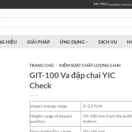
Ms. Như (
sales@qc-master.
G HIỆU
GIẢI PHÁP
ỨNG DỤNG
DỊCH VỤ
H
TRANG CHỦ
/
KIỂM SOÁT CHẤT LƯỢNG CHAI
GIT-100 Va đập chai YIC
Check
Impact energy range
0~2.5 N.M
Height range of Impact
50~180 mm from the bottl
position
bottom
Glass bottle Dia. range
60~165 mm