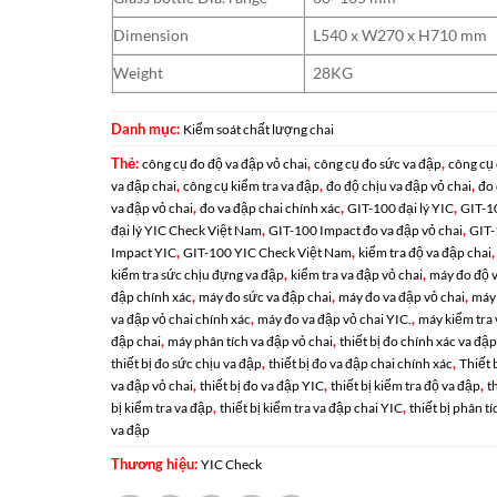
Dimension
L540 x W270 x H710 mm
Weight
28KG
Danh mục:
Kiểm soát chất lượng chai
Thẻ:
,
,
công cụ đo độ va đập vỏ chai
công cụ đo sức va đập
công cụ
,
,
,
va đập chai
công cụ kiểm tra va đập
đo độ chịu va đập vỏ chai
đo
,
,
,
va đập vỏ chai
đo va đập chai chính xác
GIT-100 đại lý YIC
GIT-1
,
,
đại lý YIC Check Việt Nam
GIT-100 Impact đo va đập vỏ chai
GIT-
,
,
,
Impact YIC
GIT-100 YIC Check Việt Nam
kiểm tra độ va đập chai
,
,
kiểm tra sức chịu đựng va đập
kiểm tra va đập vỏ chai
máy đo độ 
,
,
,
đập chính xác
máy đo sức va đập chai
máy đo va đập vỏ chai
máy
,
,
va đập vỏ chai chính xác
máy đo va đập vỏ chai YIC.
máy kiểm tra 
,
,
đập chai
máy phân tích va đập vỏ chai
thiết bị đo chính xác va đập
,
,
thiết bị đo sức chịu va đập
thiết bị đo va đập chai chính xác
Thiết 
,
,
,
va đập vỏ chai
thiết bị đo va đập YIC
thiết bị kiểm tra độ va đập
t
,
,
bị kiểm tra va đập
thiết bị kiểm tra va đập chai YIC
thiết bị phân tí
va đập
Thương hiệu:
YIC Check