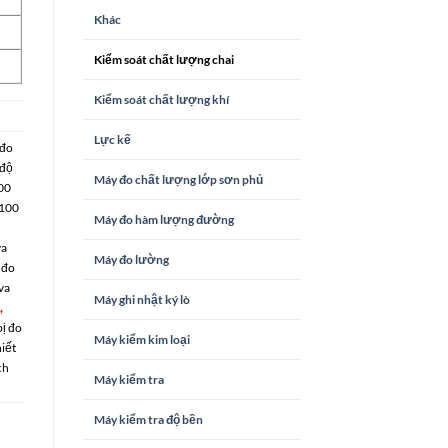
Khác
Kiểm soát chất lượng chai
Kiểm soát chất lượng khí
Lực kế
 đo
 độ
Máy đo chất lượng lớp sơn phủ
00
100
Máy đo hàm lượng đường
va
Máy đo lường
 đo
va
Máy ghi nhật ký lò
,
bị đo
Máy kiểm kim loại
hiết
ch
Máy kiểm tra
Máy kiểm tra độ bền