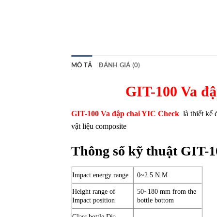
MÔ TẢ
ĐÁNH GIÁ (0)
GIT-100 Va đậ
GIT-100 Va đập chai YIC Check
là thiết kế 
vật liệu composite
Thông số kỹ thuật GIT-1
Impact energy range
0~2.5 N.M
Height range of
50~180 mm from the
Impact position
bottle bottom
Glass bottle Dia.