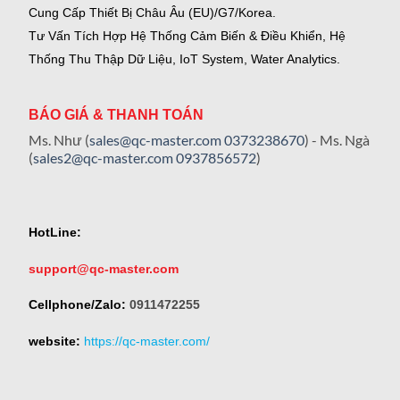
Cung Cấp Thiết Bị Châu Âu (EU)/G7/Korea.
Tư Vấn Tích Hợp Hệ Thống Cảm Biến & Điều Khiển, Hệ
Thống Thu Thập Dữ Liệu, IoT System, Water Analytics.
BÁO GIÁ & THANH TOÁN
Ms. Như (
sales@qc-master.com
0373238670
) - Ms. Ngà
(
sales2@qc-master.com
0937856572
)
HotLine:
support@qc-master.com
Cellphone/Zalo:
0911472255
website:
https://qc-master.com/