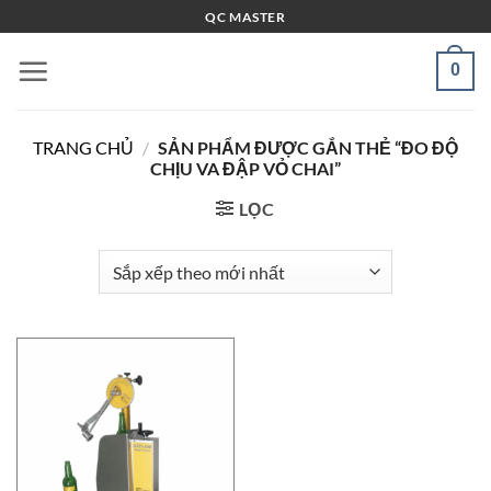
Bỏ
QC MASTER
qua
nội
0
dung
TRANG CHỦ
/
SẢN PHẨM ĐƯỢC GẮN THẺ “ĐO ĐỘ
CHỊU VA ĐẬP VỎ CHAI”
LỌC