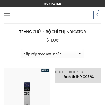
Bỏ
QC MASTER
qua
nội
0
dung
TRANG CHỦ
/
BỘ CHỈ THỊ INDICATOR
LỌC
BỘ CHỈ THỊ INDICATOR
Bộ chỉ thị INDIGO520
A2N3A3NAAN Vaisala