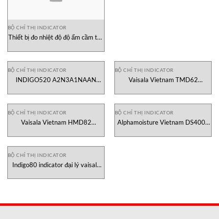
BỘ CHỈ THỊ INDICATOR
Thiết bị đo nhiệt độ độ ẩm cầm tay
INDIGO80
BỘ CHỈ THỊ INDICATOR
BỘ CHỈ THỊ INDICATOR
INDIGO520 A2N3A1NAAN
Vaisala Vietnam TMD62
Transmitter Vaisala Việt Nam
Transmitter
BỘ CHỈ THỊ INDICATOR
BỘ CHỈ THỊ INDICATOR
Vaisala Vietnam HMD82
Alphamoisture Vietnam DS4000
Transmitter
Dewpoint Hygrometer
BỘ CHỈ THỊ INDICATOR
Indigo80 indicator đại lý vaisala
vietnam