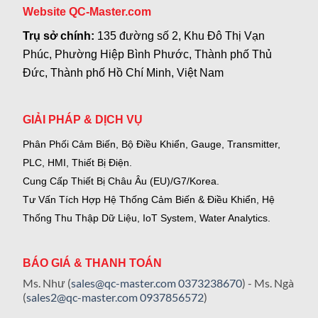
Website QC-Master.com
Trụ sở chính:
135 đường số 2, Khu Đô Thị Vạn
Phúc, Phường Hiệp Bình Phước, Thành phố Thủ
Đức, Thành phố Hồ Chí Minh, Việt Nam
GIẢI PHÁP & DỊCH VỤ
Phân Phối Cảm Biến, Bộ Điều Khiển, Gauge,
Transmitter,
PLC, HMI, Thiết Bị Điện.
Cung Cấp Thiết Bị Châu Âu (EU)/G7/Korea.
Tư Vấn Tích Hợp Hệ Thống Cảm Biến & Điều Khiển, Hệ
Thống Thu Thập Dữ Liệu, IoT System, Water Analytics.
BÁO GIÁ & THANH TOÁN
Ms. Như (
sales@qc-master.com
0373238670
) - Ms. Ngà
(
sales2@qc-master.com
0937856572
)