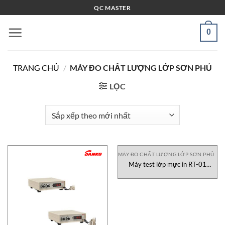
Bỏ
QC MASTER
qua
nội
0
dung
TRANG CHỦ
/
MÁY ĐO CHẤT LƯỢNG LỚP SƠN PHỦ
LỌC
MÁY ĐO CHẤT LƯỢNG LỚP SƠN PHỦ
Máy test lớp mực in RT-01
Saicheng