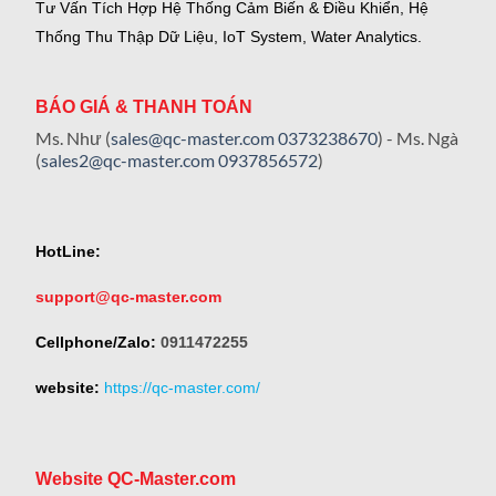
Tư Vấn Tích Hợp Hệ Thống Cảm Biến & Điều Khiển, Hệ
Thống Thu Thập Dữ Liệu, IoT System, Water Analytics.
BÁO GIÁ & THANH TOÁN
Ms. Như (
sales@qc-master.com
0373238670
) - Ms. Ngà
(
sales2@qc-master.com
0937856572
)
HotLine:
support@qc-master.com
Cellphone/Zalo:
0911472255
website:
https://qc-master.com/
Website QC-Master.com