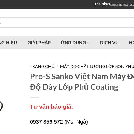
Ms. Như (
sales@qc-master.
G HIỆU
GIẢI PHÁP
ỨNG DỤNG
DỊCH VỤ
H
TRANG CHỦ
/
MÁY ĐO CHẤT LƯỢNG LỚP SƠN PH
Pro-S Sanko Việt Nam Máy Đ
Độ Dày Lớp Phủ Coating
Tư vấn báo giá:
0937 856 572 (Ms. Ngà)