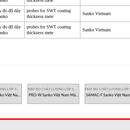
WT sanko
thickness mete
y đo độ dày
probes for SWT coating
Sanko Vietnam
WT sanko
thickness mete
y đo độ dày
probes for SWT coating
Sanko Vietnam
WT sanko
thickness mete
MÁY ĐO CHẤT LƯỢNG LỚP SƠN PHỦ
MÁY ĐO CHẤT LƯỢNG LỚP SƠN PHỦ
ko Việt Nam
PRO-W Sanko Việt Nam Máy
SAMAC-F Sanko Việt Nam
y Lớp Phủ
Đo Độ Dày Lớp Phủ
Độ Dày Lớp Phủ Coatin