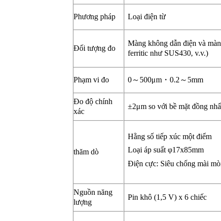
Phương pháp
Loại điện từ
Màng không dẫn điện và màng 
Đối tượng đo
ferritic như SUS430, v.v.)
Phạm vi đo
0～500μm・0.2～5mm
Đo độ chính
±2μm so với bề mặt đồng nhất
xác
Hằng số tiếp xúc một điểm
Loại áp suất φ17x85mm
thăm dò
Điện cực: Siêu chống mài m
Nguồn năng
Pin khô (1,5 V) x 6 chiếc
lượng