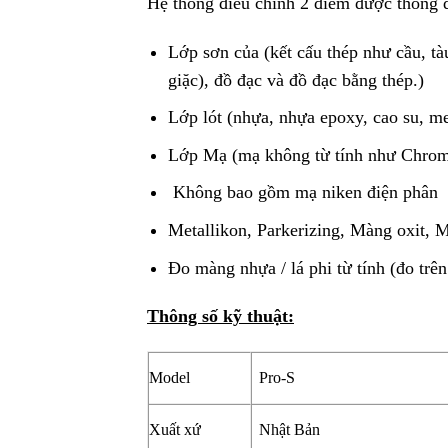
Hệ thống điều chỉnh 2 điểm được thông
Lớp sơn của (kết cấu thép như cầu, tàu
giặc), đồ đạc và đồ đạc bằng thép.)
Lớp lót (nhựa, nhựa epoxy, cao su, me
Lớp Mạ (mạ không từ tính như Chrome
Không bao gồm mạ niken điện phân
Metallikon, Parkerizing, Màng oxit, M
Đo màng nhựa / lá phi từ tính (đo trên
Thông số kỹ thuật:
Model
Pro-S
Xuất xứ
Nhật Bản