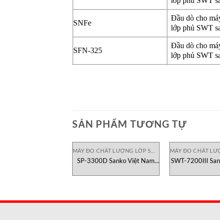
lớp phủ S
Đầu dò cho má
SNFe
lớp phủ S
Đầu dò cho má
SFN-325
lớp phủ S
SẢN PHẨM TƯƠNG TỰ
MÁY ĐO CHẤT LƯỢNG LỚP SƠN PHỦ
SP-3300D Sanko Việt Nam
SWT-7200III San
Máy Đo Độ Dày Lớp Phủ
Máy Đo Độ Dà
Coating