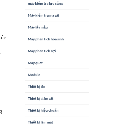
máy kiểm tra lực căng
Máy kiểm tra ma sát
Máy lấy mẫu
xúc
Máy phân tích hóa sinh
Máy phân tích sợi
g
Máy quét
Module
Thiết bị đo
Thiết bị giám sát
Thiết bị hiệu chuẩn
g
Thiết bị làm mát