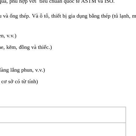
 qua, phù hợp với tiêu chuẩn quốc tế ASTM và ISO.
 và ống thép. Và ô tô, thiết bị gia dụng bằng thép (tủ lạnh, 
n, v.v.)
, kẽm, đồng và thiếc.)
àng lắng phun, v.v.)
 cơ sở có từ tính)