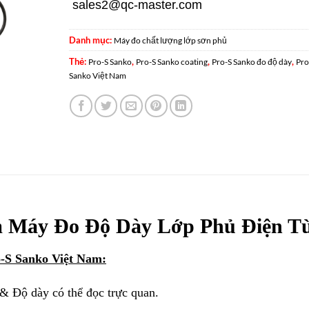
sales2@qc-master.com
Danh mục:
Máy đo chất lượng lớp sơn phủ
Thẻ:
,
,
,
Pro-S Sanko
Pro-S Sanko coating
Pro-S Sanko đo độ dày
Pro
Sanko Việt Nam
m Máy Đo Độ Dày Lớp Phủ Điện T
-S Sanko Việt Nam:
& Độ dày có thể đọc trực quan.