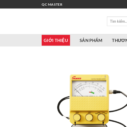
Bỏ
QC MASTER
qua
nội
Tìm
dung
kiếm:
GIỚI THIỆU
SẢN PHẨM
THƯƠN