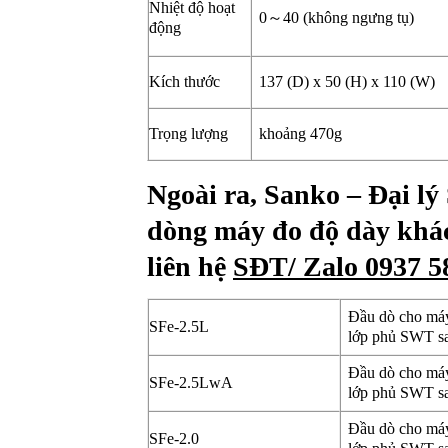
Nhiệt độ hoạt
0～40 (không ngưng tụ)
động
Kích thước
137 (D) x 50 (H) x 110 (W)
Trọng lượng
khoảng 470g
Ngoài ra, Sanko – Đại l
dòng máy đo độ dày khác
liên hệ
SĐT/ Zalo 0937 
Đầu dò cho má
SFe-2.5L
lớp phủ S
Đầu dò cho má
SFe-2.5LwA
lớp phủ S
Đầu dò cho má
SFe-2.0