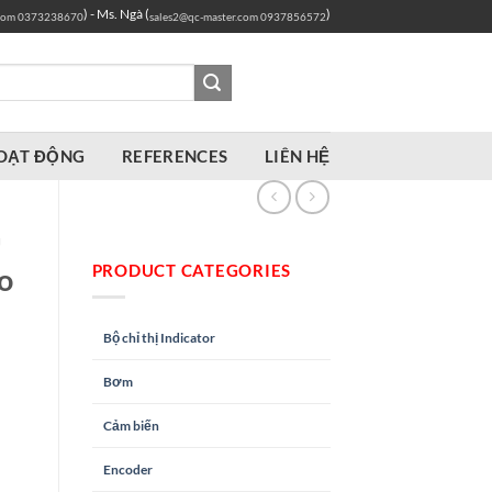
) - Ms. Ngà (
)
com
0373238670
sales2@qc-master.com
0937856572
OẠT ĐỘNG
REFERENCES
LIÊN HỆ
Ủ
PRODUCT CATEGORIES
o
Bộ chỉ thị Indicator
Bơm
Cảm biến
Encoder