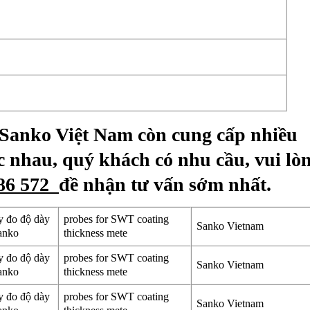
ý Sanko Việt Nam còn cung cấp nhiều
 nhau, quý khách có nhu cầu, vui lò
586 572
đề nhận tư vấn sớm nhất.
y đo độ dày
probes for SWT coating
Sanko Vietnam
WT sanko
thickness mete
y đo độ dày
probes for SWT coating
Sanko Vietnam
WT sanko
thickness mete
y đo độ dày
probes for SWT coating
Sanko Vietnam