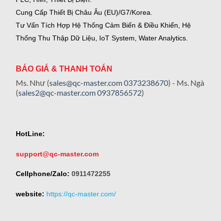
Cung Cấp Thiết Bị Châu Âu (EU)/G7/Korea.
Tư Vấn Tích Hợp Hệ Thống Cảm Biến & Điều Khiển, Hệ
Thống Thu Thập Dữ Liệu, IoT System, Water Analytics.
BÁO GIÁ & THANH TOÁN
Ms. Như (
sales@qc-master.com
0373238670
) - Ms. Ngà
(
sales2@qc-master.com
0937856572
)
HotLine:
support@qc-master.com
Cellphone/Zalo:
0911472255
website:
https://qc-master.com/