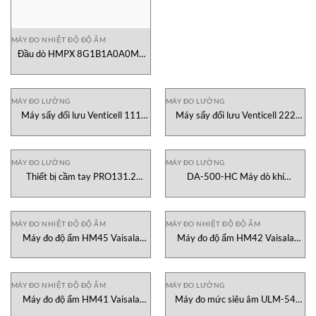
MÁY ĐO NHIỆT ĐỘ ĐỘ ẨM
Đầu dò HMPX 8G1B1A0A0M0
Vaisala Vietnam
MÁY ĐO LƯỜNG
MÁY ĐO LƯỜNG
Máy sấy đối lưu Venticell 111
Máy sấy đối lưu Venticell 222
ECO MMM
ECO MMM
MÁY ĐO LƯỜNG
MÁY ĐO LƯỜNG
Thiết bị cầm tay PRO131.2
DA-500-HC Máy dò khí
Senseca Vietnam
Hydrocarbon GASDNA
MÁY ĐO NHIỆT ĐỘ ĐỘ ẨM
MÁY ĐO NHIỆT ĐỘ ĐỘ ẨM
Máy đo độ ẩm HM45 Vaisala
Máy đo độ ẩm HM42 Vaisala
Vietnam
Vietnam
MÁY ĐO NHIỆT ĐỘ ĐỘ ẨM
MÁY ĐO LƯỜNG
Máy đo độ ẩm HM41 Vaisala
Máy đo mức siêu âm ULM-54
Vietnam
Dinel Việt Nam