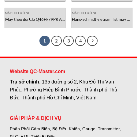
MÁY ĐO LƯỜNG
MÁY ĐO LƯỜNG
Máy theo dõi Clo Q46H/79PR ATI
Hans-schmidt vietnam list máy Đo
Việt Nam
sức căng
1
2
3
4
Website QC-Master.com
Trụ sở chính:
135 đường số 2, Khu Đô Thị Vạn
Phúc, Phường Hiệp Bình Phước, Thành phố Thủ
Đức, Thành phố Hồ Chí Minh, Việt Nam
GIẢI PHÁP & DỊCH VỤ
Phân Phối Cảm Biến, Bộ Điều Khiển, Gauge,
Transmitter,
PLC, HMI, Thiết Bị Điện.