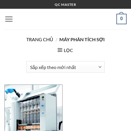
Bỏ
QC MASTER
qua
nội
0
dung
TRANG CHỦ
/
MÁY PHÂN TÍCH SỢI
LỌC