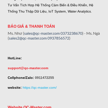
Tư Vấn Tích Hợp Hệ Thống Cảm Biến & Điều Khiển, Hệ
Thống Thu Thập Dữ Liệu, IoT System, Water Analytics.
BÁO GIÁ & THANH TOÁN
Ms. Như (
sales@qc-master.com
0373238670
) - Ms. Ngà
(
sales2@qc-master.com
0937856572
)
HotLine:
support@qc-master.com
Cellphone/Zalo:
0911472255
website:
https://qc-master.com/
Website QC-Master.com