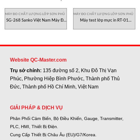
MÁY ĐO CHẤT LƯỢNG LỚP SƠN PHỦ
MÁY ĐO CHẤT LƯỢNG LỚP SƠN PHỦ
SG-268 Sanko Việt Nam Máy Đo
Máy test lớp mực in RT-01
Độ Bóng Glossmeter
Saicheng
Website QC-Master.com
Trụ sở chính:
135 đường số 2, Khu Đô Thị Vạn
Phúc, Phường Hiệp Bình Phước, Thành phố Thủ
Đức, Thành phố Hồ Chí Minh, Việt Nam
GIẢI PHÁP & DỊCH VỤ
Phân Phối Cảm Biến, Bộ Điều Khiển, Gauge,
Transmitter,
PLC, HMI, Thiết Bị Điện.
Cung Cấp Thiết Bị Châu Âu (EU)/G7/Korea.