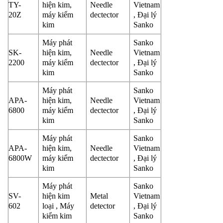
TY-
hiện kim,
Needle
Vietnam
20Z
máy kiểm
dectector
, Đại lý
kim
Sanko
Máy phát
Sanko
SK-
hiện kim,
Needle
Vietnam
2200
máy kiểm
dectector
, Đại lý
kim
Sanko
Máy phát
Sanko
APA-
hiện kim,
Needle
Vietnam
6800
máy kiểm
dectector
, Đại lý
kim
Sanko
Máy phát
Sanko
APA-
hiện kim,
Needle
Vietnam
6800W
máy kiểm
dectector
, Đại lý
kim
Sanko
Máy phát
Sanko
SV-
hiện kim
Metal
Vietnam
602
loại , Máy
detector
, Đại lý
kiểm kim
Sanko