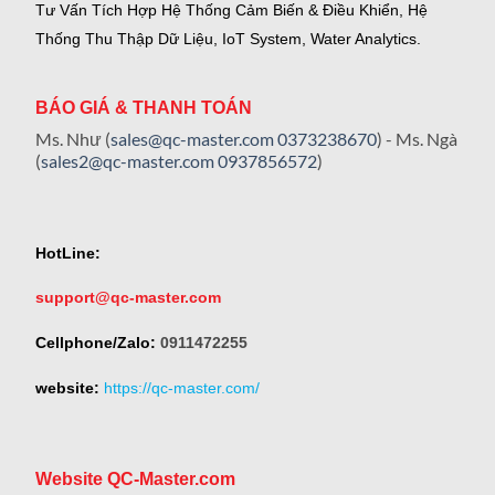
Tư Vấn Tích Hợp Hệ Thống Cảm Biến & Điều Khiển, Hệ
Thống Thu Thập Dữ Liệu, IoT System, Water Analytics.
BÁO GIÁ & THANH TOÁN
Ms. Như (
sales@qc-master.com
0373238670
) - Ms. Ngà
(
sales2@qc-master.com
0937856572
)
HotLine:
support@qc-master.com
Cellphone/Zalo:
0911472255
website:
https://qc-master.com/
Website QC-Master.com