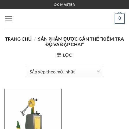
Bỏ
QC MASTER
qua
nội
0
dung
TRANG CHỦ
/
SẢN PHẨM ĐƯỢC GẮN THẺ “KIỂM TRA
ĐỘ VA ĐẬP CHAI”
LỌC