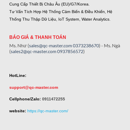
Cung Cấp Thiết Bị Châu Âu (EU)/G7/Korea.
Tư Vấn Tích Hợp Hệ Thống Cảm Biến & Điều Khiển, Hệ
Thống Thu Thập Dữ Liệu, IoT System, Water Analytics.
BÁO GIÁ & THANH TOÁN
Ms. Như (
sales@qc-master.com
0373238670
) - Ms. Ngà
(
sales2@qc-master.com
0937856572
)
HotLine:
support@qc-master.com
Cellphone/Zalo:
0911472255
website:
https://qc-master.com/