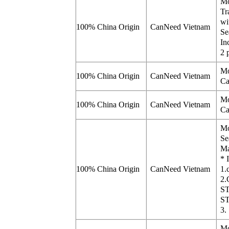
Mo
Tr
wi
100% China Origin
CanNeed Vietnam
Se
In
2 
Mo
100% China Origin
CanNeed Vietnam
Ca
Mo
100% China Origin
CanNeed Vietnam
Ca
Mo
Se
Ma
* 
100% China Origin
CanNeed Vietnam
1.
2.
S
S
3.
Mo