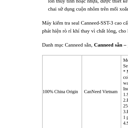
lon thủy tinh hoặc nhựa, được thiết kế
chai sử dụng cuộn nhôm trên mối xoắ
Máy kiểm tra seal Canneed-SST-3 cao cấp
phát hiện rò rỉ khí thay vì chất lỏng, ch
Danh mục Canneed sẵn,
Canneed sẵn – g
Mo
Se
* 
co
wa
In
100% China Origin
CanNeed Vietnam
1.
2.
25
3.
1 
4.