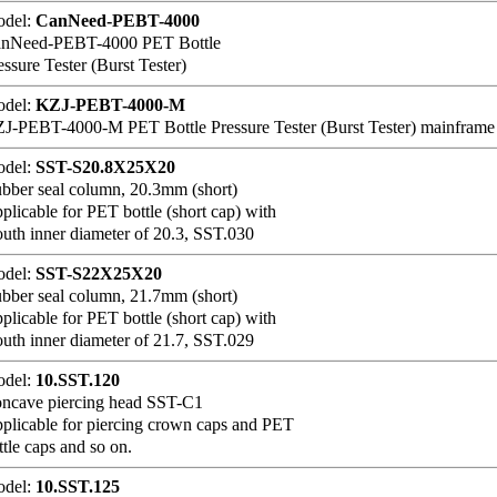
del:
CanNeed-PEBT-4000
nNeed-PEBT-4000 PET Bottle
essure Tester (Burst Tester)
del:
KZJ-PEBT-4000-M
J-PEBT-4000-M PET Bottle Pressure Tester (Burst Tester) mainframe
del:
SST-S20.8X25X20
bber seal column, 20.3mm (short)
plicable for PET bottle (short cap) with
uth inner diameter of 20.3, SST.030
del:
SST-S22X25X20
bber seal column, 21.7mm (short)
plicable for PET bottle (short cap) with
uth inner diameter of 21.7, SST.029
del:
10.SST.120
ncave piercing head SST-C1
plicable for piercing crown caps and PET
ttle caps and so on.
del:
10.SST.125