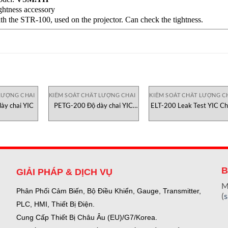
ghtness accessory
th the STR-100, used on the projector. Can check the tightness.
LƯỢNG CHAI
KIỂM SOÁT CHẤT LƯỢNG CHAI
KIỂM SOÁT CHẤT LƯỢNG C
y chai YIC
PETG-200 Độ dày chai YIC
ELT-200 Leak Test YIC C
Check
B
GIẢI PHÁP & DỊCH VỤ
M
Phân Phối Cảm Biến, Bộ Điều Khiển, Gauge,
Transmitter,
(
PLC, HMI, Thiết Bị Điện.
Cung Cấp Thiết Bị Châu Âu (EU)/G7/Korea.