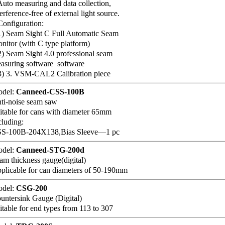
Auto measuring and data collection,
terference-free of external light source.
Configuration:
 Seam Sight C Full Automatic Seam
nitor (with C type platform)
 Seam Sight 4.0 professional seam
asuring software software
 3. VSM-CAL2 Calibration piece
del:
Canneed-CSS-100B
ti-noise seam saw
itable for cans with diameter 65mm
cluding:
S-100B-204X138,Bias Sleeve—1 pc
del:
Canneed-STG-200d
am thickness gauge(digital)
plicable for can diameters of 50-190mm
del:
CSG-200
untersink Gauge (Digital)
itable for end types from 113 to 307