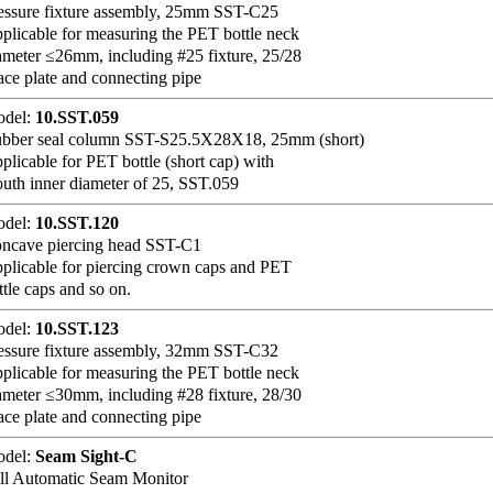
essure fixture assembly, 25mm SST-C25
plicable for measuring the PET bottle neck
ameter ≤26mm, including #25 fixture, 25/28
ace plate and connecting pipe
del:
10.SST.059
bber seal column SST-S25.5X28X18, 25mm (short)
plicable for PET bottle (short cap) with
uth inner diameter of 25, SST.059
del:
10.SST.120
ncave piercing head SST-C1
plicable for piercing crown caps and PET
ttle caps and so on.
del:
10.SST.123
essure fixture assembly, 32mm SST-C32
plicable for measuring the PET bottle neck
ameter ≤30mm, including #28 fixture, 28/30
ace plate and connecting pipe
del:
Seam Sight-C
ll Automatic Seam Monitor