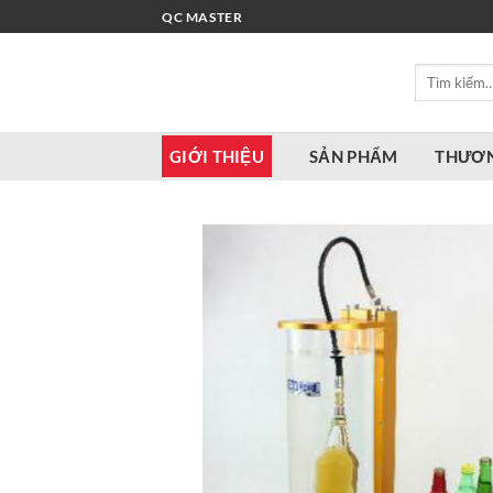
Bỏ
QC MASTER
qua
nội
Tìm
dung
kiếm:
GIỚI THIỆU
SẢN PHẨM
THƯƠN