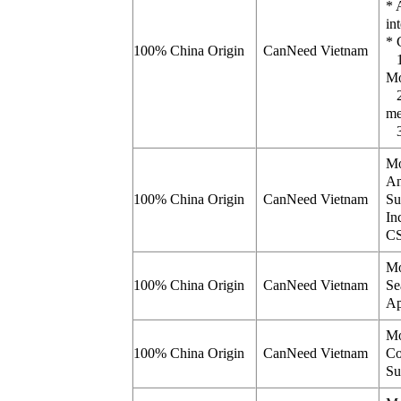
* 
in
* 
100% China Origin
CanNeed Vietnam
1)
Mo
2)
me
3)
Mo
An
100% China Origin
CanNeed Vietnam
Su
In
CS
Mo
100% China Origin
CanNeed Vietnam
Se
Ap
Mo
100% China Origin
CanNeed Vietnam
Co
Su