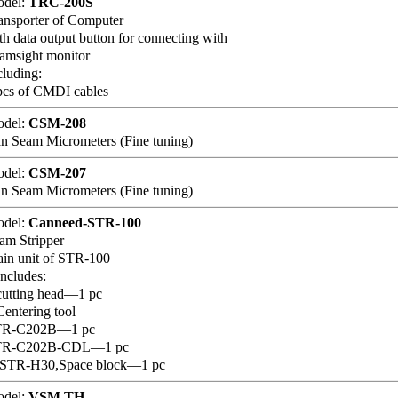
del:
TRC-200S
ansporter of Computer
th data output button for connecting with
amsight monitor
cluding:
pcs of CMDI cables
del:
CSM-208
n Seam Micrometers (Fine tuning)
del:
CSM-207
n Seam Micrometers (Fine tuning)
del:
Canneed-STR-100
am Stripper
in unit of STR-100
Includes:
cutting head—1 pc
Centering tool
TR-C202B—1 pc
TR-C202B-CDL—1 pc
 STR-H30,Space block—1 pc
del:
VSM.TH