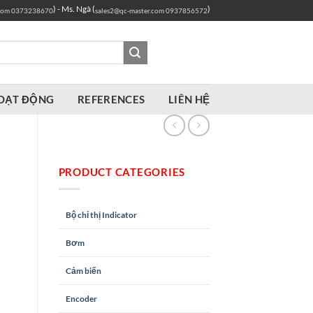
) - Ms. Ngà (
)
com
0373238670
sales2@qc-master.com
0937856572
OẠT ĐỘNG
REFERENCES
LIÊN HỆ
PRODUCT CATEGORIES
Bộ chỉ thị Indicator
Bơm
Cảm biến
Encoder