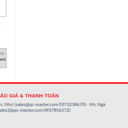
HAI
KIỂM SOÁT CHẤT LƯỢNG CHAI
KIỂM SOÁT CHẤT LƯỢNG CHAI
K
heck
MDER-10 Đo tráng men lon
SM-24 Đo khép kín lon YIC
YIC Check
Check
ÁO GIÁ & THANH TOÁN
s. Như (
sales@qc-master.com
0373238670
) - Ms. Ngà
sales2@qc-master.com
0937856572
)