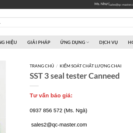
Ms. Như (
sales@qc-master.
G HIỆU
GIẢI PHÁP
ỨNG DỤNG
DỊCH VỤ
H
TRANG CHỦ
/
KIỂM SOÁT CHẤT LƯỢNG CHAI
SST 3 seal tester Canneed
Tư vấn báo giá:
0937 856 572 (Ms. Ngà)
sales2@qc-master.com