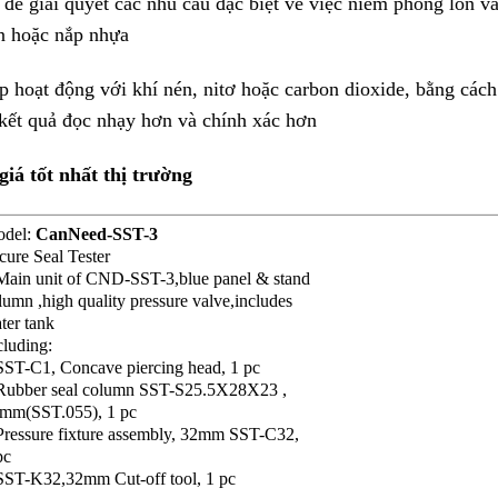
 để giải quyết các nhu cầu đặc biệt về việc niêm phong lon v
n hoặc nắp nhựa
 hoạt động với khí nén, nitơ hoặc carbon dioxide, bằng cách
o kết quả đọc nhạy hơn và chính xác hơn
iá tốt nhất thị trường
del:
CanNeed-SST-3
cure Seal Tester
Main unit of CND-SST-3,blue panel & stand
lumn ,high quality pressure valve,includes
ter tank
cluding:
SST-C1, Concave piercing head, 1 pc
Rubber seal column SST-S25.5X28X23 ,
mm(SST.055), 1 pc
Pressure fixture assembly, 32mm SST-C32,
pc
SST-K32,32mm Cut-off tool, 1 pc