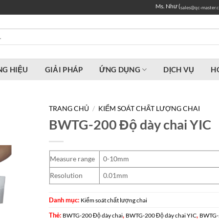
Ms. Như (
sales@qc-master.
G HIỆU
GIẢI PHÁP
ỨNG DỤNG
DỊCH VỤ
H
TRANG CHỦ
/
KIỂM SOÁT CHẤT LƯỢNG CHAI
BWTG-200 Độ dày chai YIC
Measure range
0-10mm
Resolution
0.01mm
Danh mục:
Kiểm soát chất lượng chai
Thẻ:
,
,
BWTG-200 Độ dày chai
BWTG-200 Độ dày chai YIC
BWTG-