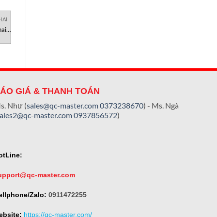
HAI
KIỂM SOÁT CHẤT LƯỢNG CHAI
KIỂM SOÁT CHẤT LƯỢNG CHAI
K
ai
FHG-100 độ cao chất lỏng
SST 3 seal tester Canneed
YIC-Check
ÁO GIÁ & THANH TOÁN
s. Như (
sales@qc-master.com
0373238670
) - Ms. Ngà
sales2@qc-master.com
0937856572
)
otLine:
upport@qc-master.com
ellphone/Zalo:
0911472255
ebsite:
https://qc-master.com/