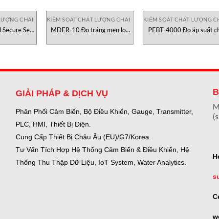
LƯỢNG CHAI
KIỂM SOÁT CHẤT LƯỢNG CHAI
KIỂM SOÁT CHẤT LƯỢNG C
 Secure Seal
MDER-10 Đo tráng men lon
PEBT-4000 Đo áp suất ch
 Tra độ kín
YIC Check
YIC Check
d Việt Nam
B
GIẢI PHÁP & DỊCH VỤ
M
Phân Phối Cảm Biến, Bộ Điều Khiển, Gauge,
Transmitter,
(
PLC, HMI, Thiết Bị Điện.
Cung Cấp Thiết Bị Châu Âu (EU)/G7/Korea.
Tư Vấn Tích Hợp Hệ Thống Cảm Biến & Điều Khiển, Hệ
H
Thống Thu Thập Dữ Liệu, IoT System, Water Analytics.
s
C
w