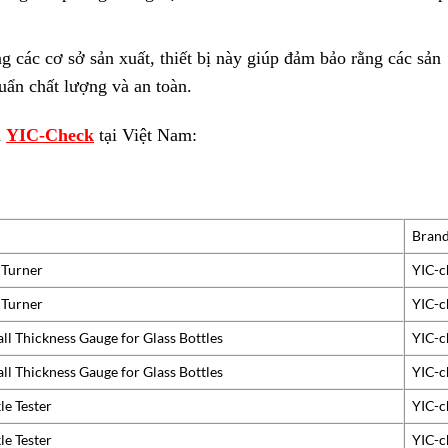
ng các cơ sở sản xuất, thiết bị này giúp đảm bảo rằng các sản
uẩn chất lượng và an toàn.
a
YIC-Check
tại Việt Nam:
Bran
 Turner
YIC-c
 Turner
YIC-c
 Thickness Gauge for Glass Bottles
YIC-c
 Thickness Gauge for Glass Bottles
YIC-c
e Tester
YIC-c
e Tester
YIC-c