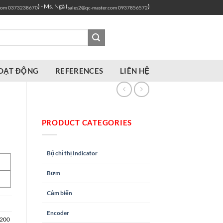
) - Ms. Ngà (
)
com
0373238670
sales2@qc-master.com
0937856572
OẠT ĐỘNG
REFERENCES
LIÊN HỆ
PRODUCT CATEGORIES
Bộ chỉ thị Indicator
Bơm
Cảm biến
Encoder
200