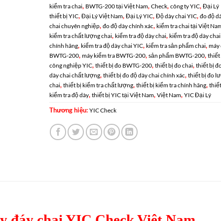
,
,
,
,
kiểm tra chai
BWTG-200 tại Việt Nam
Check
công ty YIC
Đại Lý
,
,
,
,
thiết bị YIC
Đại Lý Việt Nam
Đại Lý YIC
Độ dày chai YIC
đo độ d
,
,
chai chuyên nghiệp
đo độ dày chính xác
kiểm tra chai tại Việt Na
,
,
kiểm tra chất lượng chai
kiểm tra độ dày chai
kiểm tra độ dày chai
,
,
,
chính hãng
kiểm tra độ dày chai YIC
kiểm tra sản phẩm chai
máy
,
,
,
BWTG-200
máy kiểm tra BWTG-200
sản phẩm BWTG-200
thiết
,
,
,
công nghiệp YIC
thiết bị đo BWTG-200
thiết bị đo chai
thiết bị đ
,
,
dày chai chất lượng
thiết bị đo độ dày chai chính xác
thiết bị đo l
,
,
,
chai
thiết bị kiểm tra chất lượng
thiết bị kiểm tra chính hãng
thiết
,
,
,
kiểm tra độ dày
thiết bị YIC tại Việt Nam
Việt Nam
YIC Đại Lý
Thương hiệu:
YIC Check
 đáy chai YIC Check Việt Nam