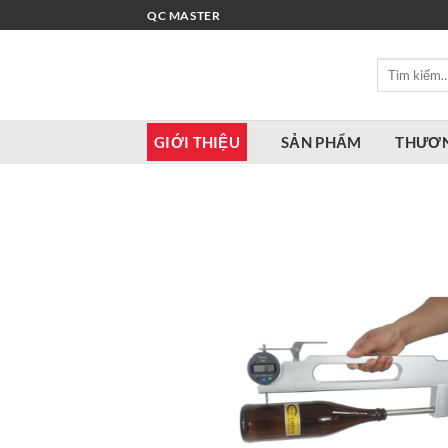
Bỏ
QC MASTER
qua
nội
Tìm
dung
kiếm:
GIỚI THIỆU
SẢN PHẨM
THƯƠN