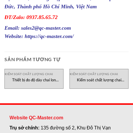
Đức, Thành phố Hồ Chí Minh, Việt Nam
ĐT/Zalo: 0937.85.65.72
Email: sales2@qc-master.com
Website:
https://qc-master.com/
SẢN PHẨM TƯƠNG TỰ
KIỂM SOÁT CHẤT LƯỢNG CHAI
KIỂM SOÁT CHẤT LƯỢNG CHAI
Thiết bị đo độ dày chai lon
Kiểm soát chất lượng chai
Hallmag 220 Gauge Canneed Việt
IMDVISTA BOCO
Nam
Website QC-Master.com
Trụ sở chính:
135 đường số 2, Khu Đô Thị Vạn