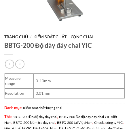
TRANG CHỦ
/
KIỂM SOÁT CHẤT LƯỢNG CHAI
BBTG-200 Độ dày đáy chai YIC
Measure
0-10mm
range
Resolution
0.01mm
Danh mục:
Kiểm soát chất lượng chai
Thẻ:
,
BBTG-200 Đo độ dày đáy chai
BBTG-200 Đo độ dày đáy chai YIC Việt
,
,
,
,
,
Nam
BBTG-200 kiểm tra đáy chai
BBTG-200 tại Việt Nam
Check
công ty YIC
,
,
,
,
Đại Lý thiết bị YIC
Đại Lý Việt Nam
Đại Lý YIC
đo độ dày chính xác
đo độ dày