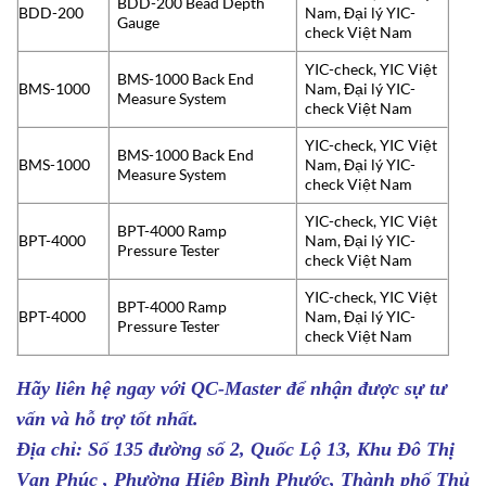
BDD-200 Bead Depth
BDD-200
Nam, Đại lý YIC-
Gauge
check Việt Nam
YIC-check, YIC Việt
BMS-1000 Back End
BMS-1000
Nam, Đại lý YIC-
Measure System
check Việt Nam
YIC-check, YIC Việt
BMS-1000 Back End
BMS-1000
Nam, Đại lý YIC-
Measure System
check Việt Nam
YIC-check, YIC Việt
BPT-4000 Ramp
BPT-4000
Nam, Đại lý YIC-
Pressure Tester
check Việt Nam
YIC-check, YIC Việt
BPT-4000 Ramp
BPT-4000
Nam, Đại lý YIC-
Pressure Tester
check Việt Nam
Hãy liên hệ ngay với
QC-Master
để nhận được sự tư
vấn và hỗ trợ tốt nhất.
Địa chỉ: Số 135 đường số 2, Quốc Lộ 13, Khu Đô Thị
Vạn Phúc , Phường Hiệp Bình Phước, Thành phố Thủ