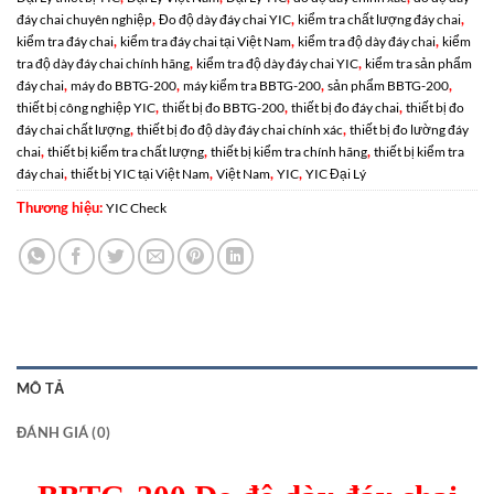
,
,
,
đáy chai chuyên nghiệp
Đo độ dày đáy chai YIC
kiểm tra chất lượng đáy chai
,
,
,
kiểm tra đáy chai
kiểm tra đáy chai tại Việt Nam
kiểm tra độ dày đáy chai
kiểm
,
,
tra độ dày đáy chai chính hãng
kiểm tra độ dày đáy chai YIC
kiểm tra sản phẩm
,
,
,
,
đáy chai
máy đo BBTG-200
máy kiểm tra BBTG-200
sản phẩm BBTG-200
,
,
,
thiết bị công nghiệp YIC
thiết bị đo BBTG-200
thiết bị đo đáy chai
thiết bị đo
,
,
đáy chai chất lượng
thiết bị đo độ dày đáy chai chính xác
thiết bị đo lường đáy
,
,
,
chai
thiết bị kiểm tra chất lượng
thiết bị kiểm tra chính hãng
thiết bị kiểm tra
,
,
,
,
đáy chai
thiết bị YIC tại Việt Nam
Việt Nam
YIC
YIC Đại Lý
Thương hiệu:
YIC Check
MÔ TẢ
ĐÁNH GIÁ (0)