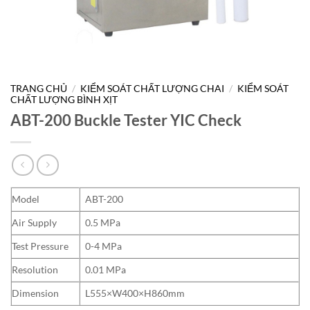
TRANG CHỦ
/
KIỂM SOÁT CHẤT LƯỢNG CHAI
/
KIỂM SOÁT
CHẤT LƯỢNG BÌNH XỊT
ABT-200 Buckle Tester YIC Check
Model
ABT-200
Air Supply
0.5 MPa
Test Pressure
0-4 MPa
Resolution
0.01 MPa
Dimension
L555×W400×H860mm