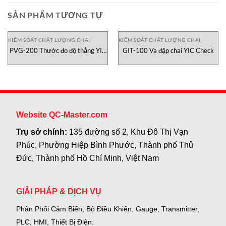
SẢN PHẨM TƯƠNG TỰ
KIỂM SOÁT CHẤT LƯỢNG CHAI
KIỂM SOÁT CHẤT LƯỢNG CHAI
PVG-200 Thước đo độ thẳng YIC
GIT-100 Va đập chai YIC Check
Check
Website QC-Master.com
Trụ sở chính:
135 đường số 2, Khu Đô Thị Vạn
Phúc, Phường Hiệp Bình Phước, Thành phố Thủ
Đức, Thành phố Hồ Chí Minh, Việt Nam
GIẢI PHÁP & DỊCH VỤ
Phân Phối Cảm Biến, Bộ Điều Khiển, Gauge,
Transmitter,
PLC, HMI, Thiết Bị Điện.