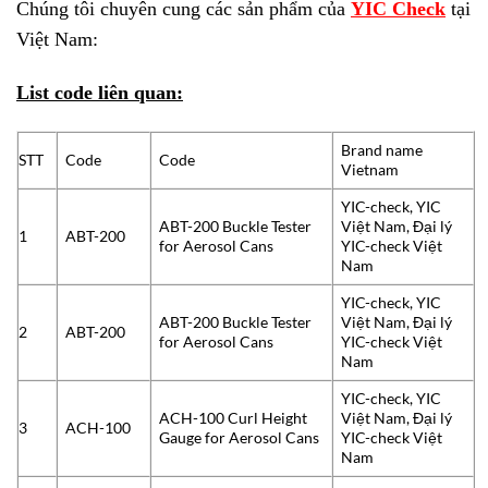
Chúng tôi chuyên cung các sản phẩm của
YIC Check
tại
Việt Nam:
List code liên quan:
Brand name
STT
Code
Code
Vietnam
YIC-check, YIC
ABT-200 Buckle Tester
Việt Nam, Đại lý
1
ABT-200
for Aerosol Cans
YIC-check Việt
Nam
YIC-check, YIC
ABT-200 Buckle Tester
Việt Nam, Đại lý
2
ABT-200
for Aerosol Cans
YIC-check Việt
Nam
YIC-check, YIC
ACH-100 Curl Height
Việt Nam, Đại lý
3
ACH-100
Gauge for Aerosol Cans
YIC-check Việt
Nam