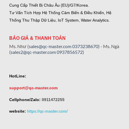
Cung Cấp Thiết Bị Châu Âu (EU)/G7/Korea.
Tư Vấn Tích Hợp Hệ Thống Cảm Biến & Điều Khiển, Hệ
Thống Thu Thập Dữ Liệu, IoT System, Water Analytics.
BÁO GIÁ & THANH TOÁN
Ms. Như (
sales@qc-master.com
0373238670
) - Ms. Ngà
(
sales2@qc-master.com
0937856572
)
HotLine:
support@qc-master.com
Cellphone/Zalo:
0911472255
website:
https://qc-master.com/