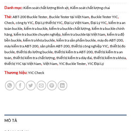
Danh mục:
,
Kiểm soát chất lượng Bình xịt
Kiểm soát chất lượng chai
Thẻ:
,
,
,
ABT-200 Buckle Tester
Buckle Tester tại Việt Nam
Buckle Tester YIC
,
,
,
,
,
Check
công ty YIC
Đại Lý thiết bị YIC
Đại Lý Việt Nam
Đại Lý YIC
kiểm tra an
,
,
,
toàn buckle
kiểm tra buckle
kiểm tra buckle chất lượng
kiểm tra buckle chính
,
,
,
hãng
kiểm tra buckle chuyên nghiệp
kiểm tra buckle tại Việt Nam
kiểm tra độ
,
,
,
,
bền buckle
kiểm tra khóa buckle
kiểm tra sản phẩm buckle
máy đo ABT-200
,
,
,
máy kiểm tra ABT-200
sản phẩm ABT-200
thiết bị công nghiệp YIC
thiết bị đo
,
,
,
buckle
thiết bị đo lường buckle
thiết bị kiểm tra ABT-200
thiết bị kiểm tra an
,
,
,
,
toàn
thiết bị kiểm tra chất lượng
thiết bị kiểm tra dây đai
thiết bị kiểm tra khóa
,
,
,
thiết bị YIC tại Việt Nam
Việt Nam
YIC Buckle Tester
YIC Đại Lý
Thương hiệu:
YIC Check
MÔ TẢ