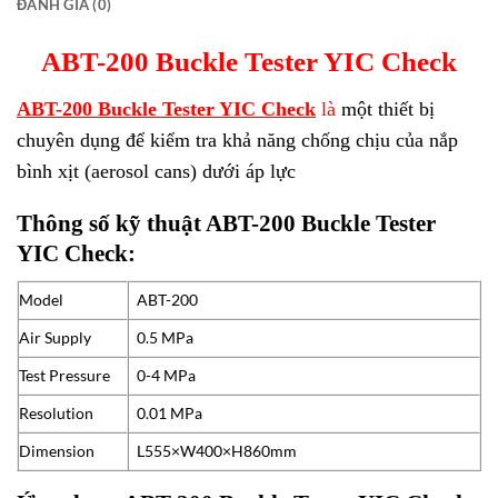
ĐÁNH GIÁ (0)
ABT-200 Buckle Tester YIC Check
ABT-200 Buckle Tester YIC Check
là
một thiết bị
chuyên dụng để kiểm tra khả năng chống chịu của nắp
bình xịt (aerosol cans) dưới áp lực
Thông số kỹ thuật ABT-200 Buckle Tester
YIC Check:
Model
ABT-200
Air Supply
0.5 MPa
Test Pressure
0-4 MPa
Resolution
0.01 MPa
Dimension
L555×W400×H860mm