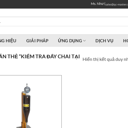
Ms. Như (
sales@qc-master.
G HIỆU
GIẢI PHÁP
ỨNG DỤNG
DỊCH VỤ
H
N THẺ “KIỂM TRA ĐÁY CHAI TẠI
Hiển thị kết quả duy n