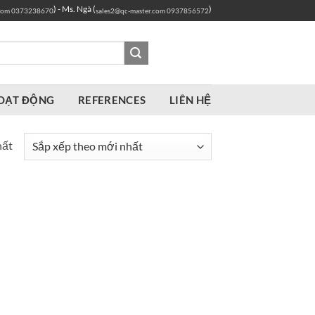
) - Ms. Ngà (
)
com
0373238670
sales2@qc-master.com
0937856572
OẠT ĐỘNG
REFERENCES
LIÊN HỆ
hất