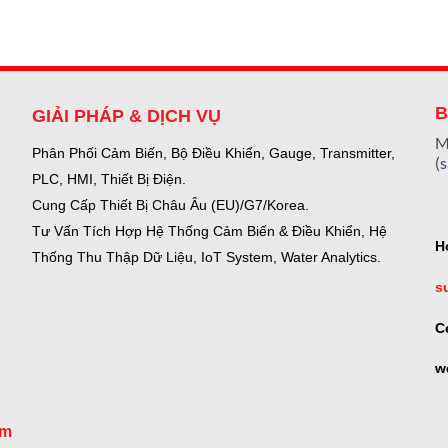
B
GIẢI PHÁP & DỊCH VỤ
M
Phân Phối Cảm Biến, Bộ Điều Khiển, Gauge,
Transmitter,
(
PLC, HMI, Thiết Bị Điện.
Cung Cấp Thiết Bị Châu Âu (EU)/G7/Korea.
Tư Vấn Tích Hợp Hệ Thống Cảm Biến & Điều Khiển, Hệ
H
Thống Thu Thập Dữ Liệu, IoT System, Water Analytics.
s
C
w
om