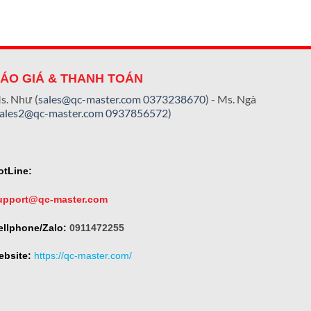
ÁO GIÁ & THANH TOÁN
s. Như (
sales@qc-master.com
0373238670
) - Ms. Ngà
sales2@qc-master.com
0937856572
)
otLine:
upport@qc-master.com
ellphone/Zalo:
0911472255
ebsite:
https://qc-master.com/