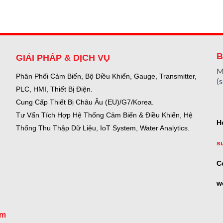
B
GIẢI PHÁP & DỊCH VỤ
M
Phân Phối Cảm Biến, Bộ Điều Khiển, Gauge,
Transmitter,
(
PLC, HMI, Thiết Bị Điện.
Cung Cấp Thiết Bị Châu Âu (EU)/G7/Korea.
Tư Vấn Tích Hợp Hệ Thống Cảm Biến & Điều Khiển, Hệ
H
Thống Thu Thập Dữ Liệu, IoT System, Water Analytics.
s
C
w
om