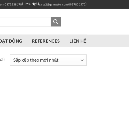
) - Ms. Ngà (
)
com
0373238670
sales2@qc-master.com
0937856572
OẠT ĐỘNG
REFERENCES
LIÊN HỆ
hất