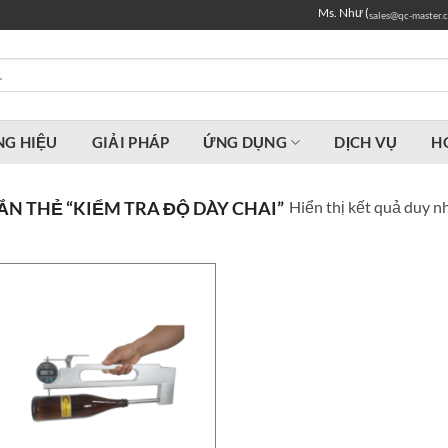
Ms. Như (
sales@qc-master.
G HIỆU
GIẢI PHÁP
ỨNG DỤNG
DỊCH VỤ
H
Hiển thị kết quả duy n
N THẺ “KIỂM TRA ĐỘ DÀY CHAI”