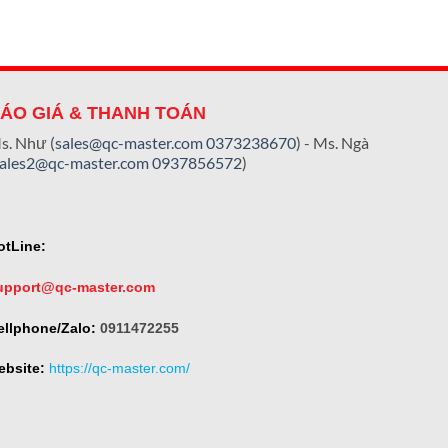
ÁO GIÁ & THANH TOÁN
s. Như (
sales@qc-master.com
0373238670
) - Ms. Ngà
sales2@qc-master.com
0937856572
)
otLine:
upport@qc-master.com
ellphone/Zalo:
0911472255
ebsite:
https://qc-master.com/