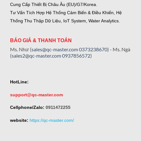
Cung Cấp Thiết Bị Châu Âu (EU)/G7/Korea.
Tư Vấn Tích Hợp Hệ Thống Cảm Biến & Điều Khiển, Hệ
Thống Thu Thập Dữ Liệu, IoT System, Water Analytics.
BÁO GIÁ & THANH TOÁN
Ms. Như (
sales@qc-master.com
0373238670
) - Ms. Ngà
(
sales2@qc-master.com
0937856572
)
HotLine:
support@qc-master.com
Cellphone/Zalo:
0911472255
website:
https://qc-master.com/