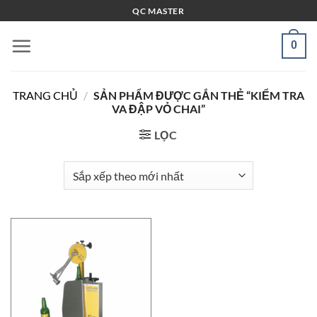
Bỏ
QC MASTER
qua
nội
0
dung
TRANG CHỦ
/
SẢN PHẨM ĐƯỢC GẮN THẺ “KIỂM TRA
VA ĐẬP VỎ CHAI”
LỌC