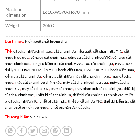
Machine
L610xW570xH670 mm
dimension
Weight
20KG
Danh mục:
Kiểm soát chất lượng chai
Thẻ:
,
,
,
cắt chai nhựa chính xác
cắt chai nhựa hiệu quả
cắt chai nhựa YIC
cắt
,
,
,
nhựa hiệu quả
công cụ cắt chai nhựa
công cụ cắt chai nhựa YIC
công cụ cắt
,
,
,
nhựa chính xác
công cụ kiểm tra cắt chai
HWC-100 cắt chai nhựa
HWC-100
,
,
,
đại lý YIC
HWC-100 đại lý YIC Check Việt Nam
HWC-100 YIC Check Việt Nam
,
,
,
kiểm tra cắt chai nhựa
kiểm tra cắt nhựa
máy cắt chai chính xác
máy cắt chai
,
,
,
nhựa
máy cắt chai nhựa chính xác
máy cắt chai nhựa hiệu quả
máy cắt chai
,
,
,
,
nhựa YIC
máy cắt chai YIC
máy cắt nhựa
máy phân tích cắt chai nhựa.
thiết bị
,
,
,
cắt chai chính xác
Thiết bị cắt chai nhựa
thiết bị cắt chai nhựa chính xác
thiết
,
,
,
bị cắt chai nhựa YIC
thiết bị cắt nhựa
thiết bị cắt nhựa YIC
thiết bị kiểm tra cắt
,
,
chai
thiết bị kiểm tra nhựa
thiết bị phân tích cắt chai
Thương hiệu:
YIC Check