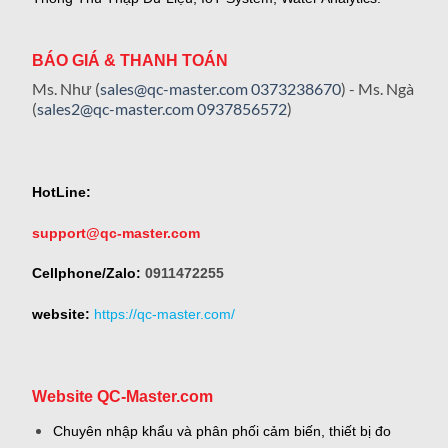
BÁO GIÁ & THANH TOÁN
Ms. Như (
sales@qc-master.com
0373238670
) - Ms. Ngà
(
sales2@qc-master.com
0937856572
)
HotLine:
support@qc-master.com
Cellphone/Zalo:
0911472255
website:
https://qc-master.com/
Website QC-Master.com
Chuyên nhập khẩu và phân phối cảm biến, thiết bị đo