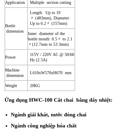
Application
Multiple section cutting
Length: Up to 19
〃 (483mm), Diameter:
Up to 6.2〃 (157mm)
Bottle
dimension
Inner diameter of the
bottle mouth: 0.5〃 to 2.1
〃(12.7mm to 53.3mm)
115V / 220V AC @ 50/60
Power
Hz (2.5A)
Machine
L610xW570xH670 mm
dimension
Weight
20KG
Ứng dụng HWC-100 Cắt chai bằng dây nhiệt:
Ngành giải khát, nước đóng chai
Ngành công nghiệp hóa chất