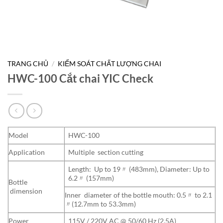
TRANG CHỦ
/
KIỂM SOÁT CHẤT LƯỢNG CHAI
HWC-100 Cắt chai YIC Check
Model
HWC-100
Application
Multiple section cutting
Length: Up to 19〃 (483mm), Diameter: Up to
6.2〃 (157mm)
Bottle
dimension
Inner diameter of the bottle mouth: 0.5〃 to 2.1
〃(12.7mm to 53.3mm)
Power
115V / 220V AC @ 50/60 Hz (2.5A)