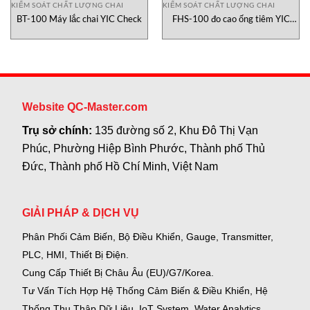
KIỂM SOÁT CHẤT LƯỢNG CHAI
KIỂM SOÁT CHẤT LƯỢNG CHAI
BT-100 Máy lắc chai YIC Check
FHS-100 đo cao ống tiêm YIC
Check
Website QC-Master.com
Trụ sở chính:
135 đường số 2, Khu Đô Thị Vạn
Phúc, Phường Hiệp Bình Phước, Thành phố Thủ
Đức, Thành phố Hồ Chí Minh, Việt Nam
GIẢI PHÁP & DỊCH VỤ
Phân Phối Cảm Biến, Bộ Điều Khiển, Gauge,
Transmitter,
PLC, HMI, Thiết Bị Điện.
Cung Cấp Thiết Bị Châu Âu (EU)/G7/Korea.
Tư Vấn Tích Hợp Hệ Thống Cảm Biến & Điều Khiển, Hệ
Thống Thu Thập Dữ Liệu, IoT System, Water Analytics.