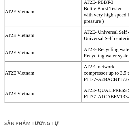
AT2E- PBBT-3
Bottle Burst Tester
AT2E Vietnam
with very high speed f
pressure )
AT2E- Universal Self
AT2E Vietnam
Universal Self center
AT2E- Recycling wate
AT2E Vietnam
Recycling water syst
AT2E- network
AT2E Vietnam
compressor up to 3,5 
FTI77-A2BACBT173
AT2E- QUALIPRESS S
AT2E Vietnam
FTI77-A1CABRV133
SẢN PHẨM TƯƠNG TỰ