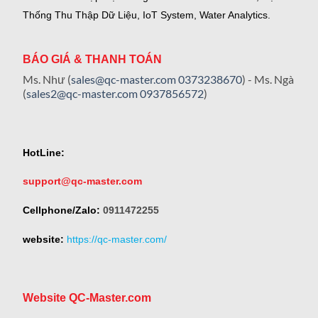
Thống Thu Thập Dữ Liệu, IoT System, Water Analytics.
BÁO GIÁ & THANH TOÁN
Ms. Như (
sales@qc-master.com
0373238670
) - Ms. Ngà
(
sales2@qc-master.com
0937856572
)
HotLine:
support@qc-master.com
Cellphone/Zalo:
0911472255
website:
https://qc-master.com/
Website QC-Master.com