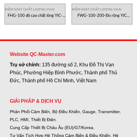
KIỂM SOÁT CHẤT LƯỢNG CHAI
KIỂM SOÁT CHẤT LƯỢNG CHAI
FHG-100 độ cao chất lỏng YIC-
FWG-100-200-Đo rộng YIC
Check
Check
Website QC-Master.com
Trụ sở chính:
135 đường số 2, Khu Đô Thị Vạn
Phúc, Phường Hiệp Bình Phước, Thành phố Thủ
Đức, Thành phố Hồ Chí Minh, Việt Nam
GIẢI PHÁP & DỊCH VỤ
Phân Phối Cảm Biến, Bộ Điều Khiển, Gauge,
Transmitter,
PLC, HMI, Thiết Bị Điện.
Cung Cấp Thiết Bị Châu Âu (EU)/G7/Korea.
Tư Vấn Tích Hợp Hệ Thống Cảm Biến & Điều Khiển, Hệ