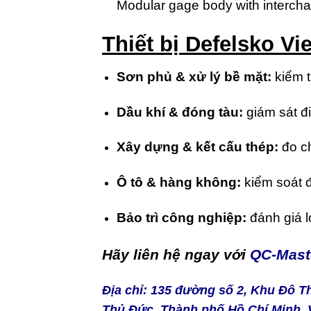
Modular gage body with intercha
Thiết bị Defelsko V
Sơn phủ & xử lý bề mặt:
kiểm t
Dầu khí & đóng tàu:
giám sát đi
Xây dựng & kết cấu thép:
đo ch
Ô tô & hàng không:
kiểm soát đ
Bảo trì công nghiệp:
đánh giá l
Hãy liên hệ ngay với
QC-Mast
Địa chỉ: 135 đường số 2, Khu Đô 
Thủ Đức, Thành phố Hồ Chí Minh, 