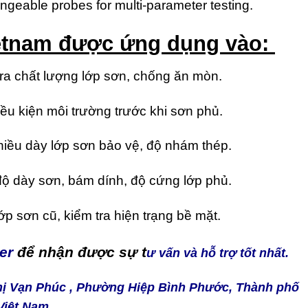
ngeable probes for multi-parameter testing.
ietnam
đ
ược ứng dụng vào:
ra chất lượng lớp sơn, chống ăn mòn.
ều kiện môi trường trước khi sơn phủ.
iều dày lớp sơn bảo vệ, độ nhám thép.
ộ dày sơn, bám dính, độ cứng lớp phủ.
ớp sơn cũ, kiểm tra hiện trạng bề mặt.
er
để nhận được sự t
ư vấn và hỗ trợ tốt nhất.
Thị Vạn Phúc , Phường Hiệp Bình Phước, Thành phố
Việt Nam