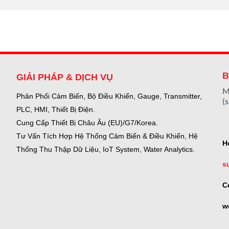
B
GIẢI PHÁP & DỊCH VỤ
M
Phân Phối Cảm Biến, Bộ Điều Khiển, Gauge,
Transmitter,
(
PLC, HMI, Thiết Bị Điện.
Cung Cấp Thiết Bị Châu Âu (EU)/G7/Korea.
Tư Vấn Tích Hợp Hệ Thống Cảm Biến & Điều Khiển, Hệ
H
Thống Thu Thập Dữ Liệu, IoT System, Water Analytics.
s
C
w