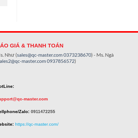
ÁO GIÁ & THANH TOÁN
s. Như (
sales@qc-master.com
0373238670
) - Ms. Ngà
sales2@qc-master.com
0937856572
)
otLine:
upport@qc-master.com
ellphone/Zalo:
0911472255
ebsite:
https://qc-master.com/