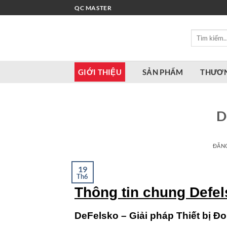
Bỏ
QC MASTER
qua
nội
Tìm
dung
kiếm:
GIỚI THIỆU
SẢN PHẨM
THƯƠN
D
ĐĂN
19
Th6
Thông tin chung Defe
DeFelsko – Giải pháp Thiết bị Đ