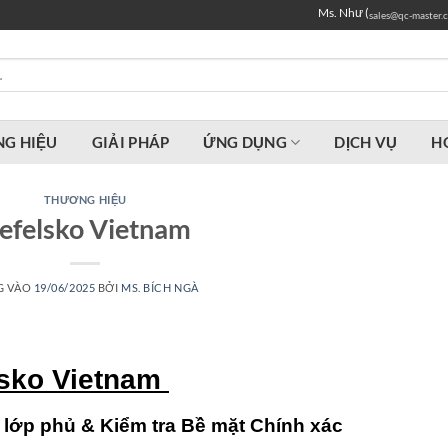
Ms. Như (
sales@qc-master.
G HIỆU
GIẢI PHÁP
ỨNG DỤNG
DỊCH VỤ
H
THƯƠNG HIỆU
efelsko Vietnam
G VÀO
19/06/2025
BỞI
MS. BÍCH NGÀ
lsko Vietnam
o lớp phủ & Kiểm tra Bề mặt Chính xác