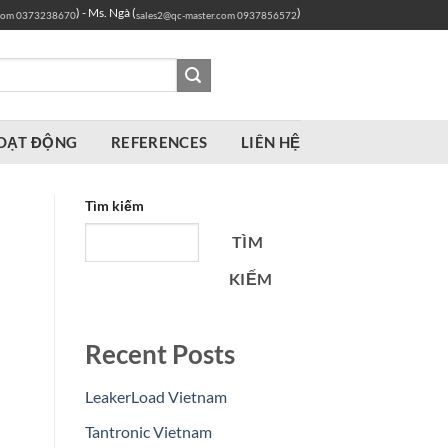
) - Ms. Ngà (
)
com
0373238670
sales2@qc-master.com
0937856572
OẠT ĐỘNG
REFERENCES
LIÊN HỆ
Tìm kiếm
TÌM
KIẾM
Recent Posts
LeakerLoad Vietnam
Tantronic Vietnam