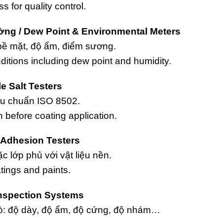
s for quality control.
ng / Dew Point & Environmental Meters
 bề mặt, độ ẩm, điểm sương.
itions including dew point and humidity.
e Salt Testers
êu chuẩn ISO 8502.
 before coating application.
/ Adhesion Testers
 lớp phủ với vật liệu nền.
tings and paints.
 Inspection Systems
dò: độ dày, độ ẩm, độ cứng, độ nhám…