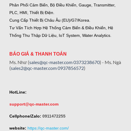
Phân Phối Cảm Biến, Bộ Điều Khiển, Gauge,
Transmitter,
PLC, HMI, Thiết Bị Điện.
Cung Cấp Thiết Bị Châu Âu (EU)/G7/Korea.
Tư Vấn Tích Hợp Hệ Thống Cảm Biến & Điều Khiển, Hệ
Thống Thu Thập Dữ Liệu, IoT System, Water Analytics.
BÁO GIÁ & THANH TOÁN
Ms. Như (
sales@qc-master.com
0373238670
) - Ms. Ngà
(
sales2@qc-master.com
0937856572
)
HotLine:
support@qc-master.com
Cellphone/Zalo:
0911472255
website:
https://qc-master.com/