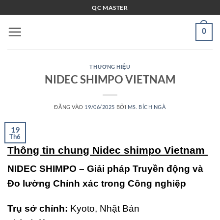
Bỏ
QC MASTER
qua
nội
0
dung
THƯƠNG HIỆU
NIDEC SHIMPO VIETNAM
ĐĂNG VÀO
19/06/2025
BỞI
MS. BÍCH NGÀ
19
Th6
Thông tin chung Nidec shimpo Vietnam
NIDEC SHIMPO – Giải pháp Truyền động và
Đo lường Chính xác trong Công nghiệp
Trụ sở chính:
Kyoto, Nhật Bản