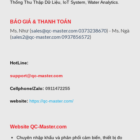
Thống Thu Thập Dữ Liệu, IoT System, Water Analytics.
BÁO GIÁ & THANH TOÁN
Ms. Như (
sales@qc-master.com
0373238670
) - Ms. Ngà
(
sales2@qc-master.com
0937856572
)
HotLine:
support@qc-master.com
Cellphone/Zalo:
0911472255
website:
https://qc-master.com/
Website QC-Master.com
Chuyên nhập khẩu và phân phối cảm biến, thiết bị đo