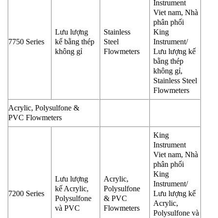
Instrument
Viet nam, Nhà
phân phối
Lưu lượng
Stainless
King
7750 Series
kế bằng thép
Steel
Instrument/
không gỉ
Flowmeters
Lưu lượng kế
bằng thép
không gỉ,
Stainless Steel
Flowmeters
Acrylic, Polysulfone &
PVC Flowmeters
King
Instrument
Viet nam, Nhà
phân phối
King
Lưu lượng
Acrylic,
Instrument/
kế Acrylic,
Polysulfone
7200 Series
Lưu lượng kế
Polysulfone
& PVC
Acrylic,
và PVC
Flowmeters
Polysulfone và