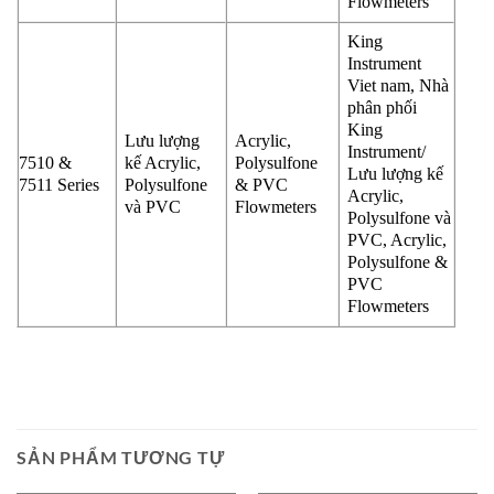
Flowmeters
King
Instrument
Viet nam, Nhà
phân phối
King
Lưu lượng
Acrylic,
Instrument/
7510 &
kế Acrylic,
Polysulfone
Lưu lượng kế
7511 Series
Polysulfone
& PVC
Acrylic,
và PVC
Flowmeters
Polysulfone và
PVC, Acrylic,
Polysulfone &
PVC
Flowmeters
SẢN PHẨM TƯƠNG TỰ