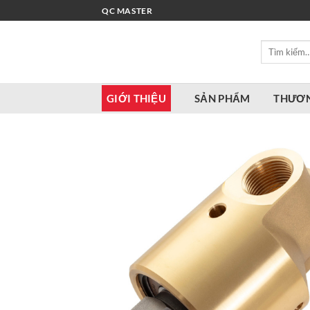
Bỏ
QC MASTER
qua
nội
Tìm
dung
kiếm:
GIỚI THIỆU
SẢN PHẨM
THƯƠN