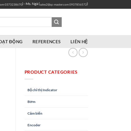
) - Ms. Ngà (
)
com
0373238670
sales2@qc-master.com
0937856572
OẠT ĐỘNG
REFERENCES
LIÊN HỆ
PRODUCT CATEGORIES
Bộ chỉ thị Indicator
Bơm
Cảm biến
Encoder