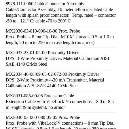
8978-111-0060 Cable/Connector Assembly
Cable/Connector Assembly, 10 meter teflon insulated cable
length with splash proof connector. Temp. rated – connector
-50 to +121° C; cable -70 to 200° C
MX2030-03-010-090-10-00 Prox. Probe
Prox. Probe – 8 mm Tip Dia., M10X1 threads, 0.5 or 1.0 m
length, 20 mm to 250 mm case length (no armor)
MX2033-23-01-05-00 Proximity Driver
DPS, 3-Wire Proximity Driver, Material Calibration AISI-
SAE 4140 CrMo Steel
MX2034-40-08-09-05-02-072-00 Proximity Driver
DPS, 2-Wire Proximity 4-20 mA Transmitter, Material
Calibration AISI-SAE 4140 CrMo Steel
MX8031-085-00-05 Extension Cable
Extension Cable with VibeLock™ connections – 8.0 or 8.5
m length (9 m system), no armor
MX8030-03-000-080-05-05 Prox. Probe
Prox. Probe with VibeLock™ connections – 8 mm Tip Dia.,
M10X1 threads, 0.5 or 1.0 m length, 20 mm to 250 mm case