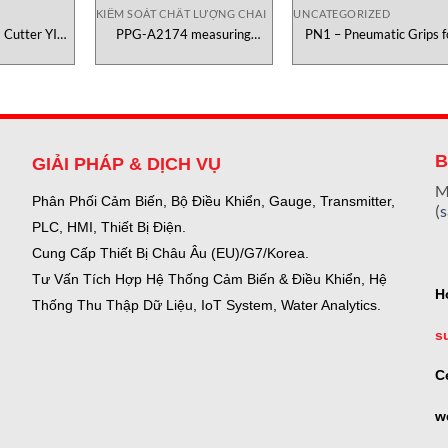
KIỂM SOÁT CHẤT LƯỢNG CHAI
UNCATEGORIZED
Cutter YIC
PPG-A2174 measuring
PN1 – Pneumatic Grips f
k
spindle Canneed
Paper Testometric Việt 
B
GIẢI PHÁP & DỊCH VỤ
M
Phân Phối Cảm Biến, Bộ Điều Khiển, Gauge,
Transmitter,
(
PLC, HMI, Thiết Bị Điện.
Cung Cấp Thiết Bị Châu Âu (EU)/G7/Korea.
Tư Vấn Tích Hợp Hệ Thống Cảm Biến & Điều Khiển, Hệ
H
Thống Thu Thập Dữ Liệu, IoT System, Water Analytics.
s
C
w