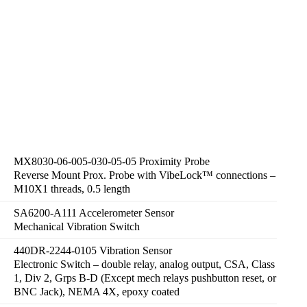
MX8030-06-005-030-05-05 Proximity Probe
Reverse Mount Prox. Probe with VibeLock™ connections –
M10X1 threads, 0.5 length
SA6200-A111 Accelerometer Sensor
Mechanical Vibration Switch
440DR-2244-0105 Vibration Sensor
Electronic Switch – double relay, analog output, CSA, Class
1, Div 2, Grps B-D (Except mech relays pushbutton reset, or
BNC Jack), NEMA 4X, epoxy coated