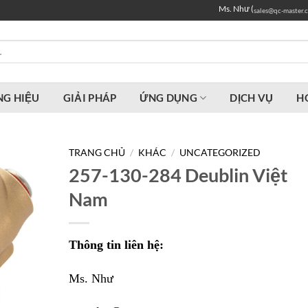
Ms. Như (
sales@qc-master.
G HIỆU
GIẢI PHÁP
ỨNG DỤNG
DỊCH VỤ
H
TRANG CHỦ
/
KHÁC
/
UNCATEGORIZED
257-130-284 Deublin Việt
Nam
Thông tin liên hệ:
Ms. Như