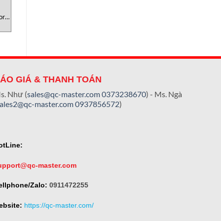
UNCATEGORIZED
UNCATEGORIZED
U
or
HG100-Kẹp thủy lực
Bộ điều khiển lưu lượng FCU-
Nam
Testometric Việt Nam
400 Dinel Việt Nam
ÁO GIÁ & THANH TOÁN
s. Như (
sales@qc-master.com
0373238670
) - Ms. Ngà
sales2@qc-master.com
0937856572
)
otLine:
upport@qc-master.com
ellphone/Zalo:
0911472255
ebsite:
https://qc-master.com/