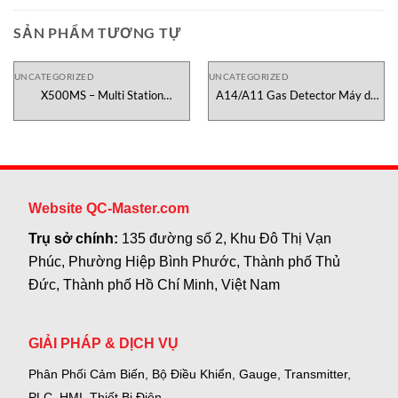
SẢN PHẨM TƯƠNG TỰ
UNCATEGORIZED
UNCATEGORIZED
X500MS – Multi Station
A14/A11 Gas Detector Máy dò
Testometric Việt Nam
khí Module ATI Việt Nam
Website QC-Master.com
Trụ sở chính:
135 đường số 2, Khu Đô Thị Vạn
Phúc, Phường Hiệp Bình Phước, Thành phố Thủ
Đức, Thành phố Hồ Chí Minh, Việt Nam
GIẢI PHÁP & DỊCH VỤ
Phân Phối Cảm Biến, Bộ Điều Khiển, Gauge,
Transmitter,
PLC, HMI, Thiết Bị Điện.