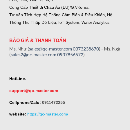
Cung Cấp Thiết Bị Châu Âu (EU)/G7/Korea.
Tư Vấn Tích Hợp Hệ Thống Cảm Biến & Điều Khiển, Hệ
Thống Thu Thập Dữ Liệu, IoT System, Water Analytics.
BÁO GIÁ & THANH TOÁN
Ms. Như (
sales@qc-master.com
0373238670
) - Ms. Ngà
(
sales2@qc-master.com
0937856572
)
HotLine:
support@qc-master.com
Cellphone/Zalo:
0911472255
website:
https://qc-master.com/