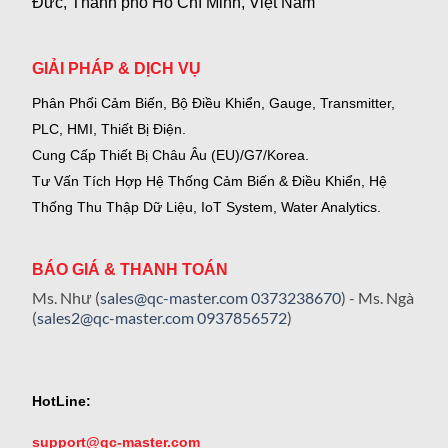
Đức, Thành phố Hồ Chí Minh, Việt Nam
GIẢI PHÁP & DỊCH VỤ
Phân Phối Cảm Biến, Bộ Điều Khiển, Gauge,
Transmitter,
PLC, HMI, Thiết Bị Điện.
Cung Cấp Thiết Bị Châu Âu (EU)/G7/Korea.
Tư Vấn Tích Hợp Hệ Thống Cảm Biến & Điều Khiển, Hệ
Thống Thu Thập Dữ Liệu, IoT System, Water Analytics.
BÁO GIÁ & THANH TOÁN
Ms. Như (
sales@qc-master.com
0373238670
) - Ms. Ngà
(
sales2@qc-master.com
0937856572
)
HotLine:
support@qc-master.com