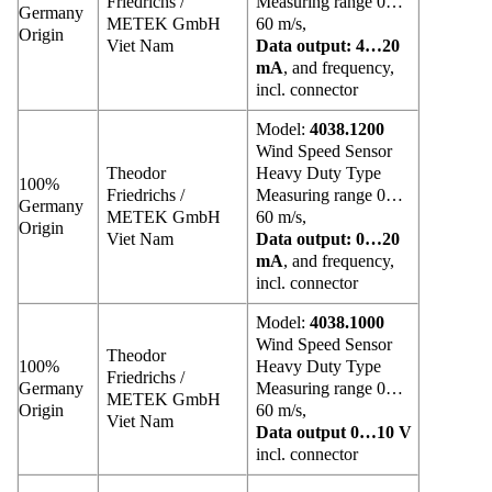
Friedrichs /
Measuring range 0…
Germany
METEK GmbH
60 m/s,
Origin
Viet Nam
Data output: 4…20
mA
, and frequency,
incl. connector
Model:
4038.1200
Wind Speed Sensor
Theodor
Heavy Duty Type
100%
Friedrichs /
Measuring range 0…
Germany
METEK GmbH
60 m/s,
Origin
Viet Nam
Data output: 0…20
mA
, and frequency,
incl. connector
Model:
4038.1000
Wind Speed Sensor
Theodor
100%
Heavy Duty Type
Friedrichs /
Germany
Measuring range 0…
METEK GmbH
Origin
60 m/s,
Viet Nam
Data output 0…10 V
incl. connector