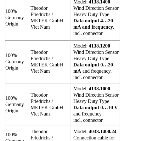
Model:
4138.1400
Theodor
Wind Direction Sensor
100%
Friedrichs /
Heavy Duty Type
Germany
METEK GmbH
Data output 4…20
Origin
Viet Nam
mA and frequency,
incl. connector
Model:
4138.1200
Theodor
Wind Direction Sensor
100%
Friedrichs /
Heavy Duty Type
Germany
METEK GmbH
Data output 0…20
Origin
Viet Nam
mA
and frequency,
incl. connector
Model:
4138.1000
Theodor
Wind Direction Sensor
100%
Friedrichs /
Heavy Duty Type
Germany
METEK GmbH
Data output 0…10 V
Origin
Viet Nam
and frequency,
incl. connector
Theodor
Model:
4038.1400.24
100%
Friedrichs /
Connection cable for
Germany