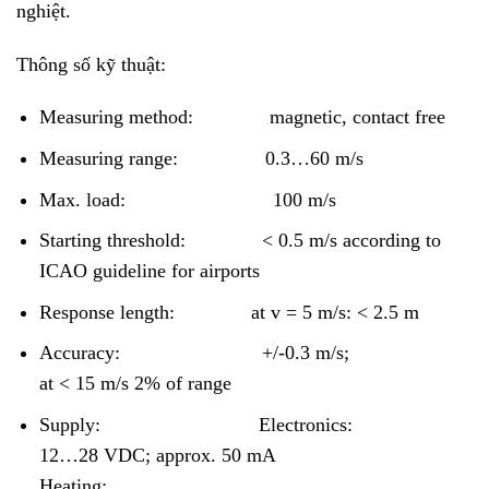
nghiệt.
Thông số kỹ thuật:
Measuring method:
magnetic, contact free
Measuring range:
0.3…60 m/s
Max. load:
100 m/s
Starting threshold:
< 0.5 m/s according to
ICAO guideline for airports
Response length:
at v = 5 m/s: < 2.5 m
Accuracy:
+/-0.3 m/s;
at < 15 m/s 2% of range
Supply:
Electronics:
12…28 VDC; approx. 50 mA
Heating: