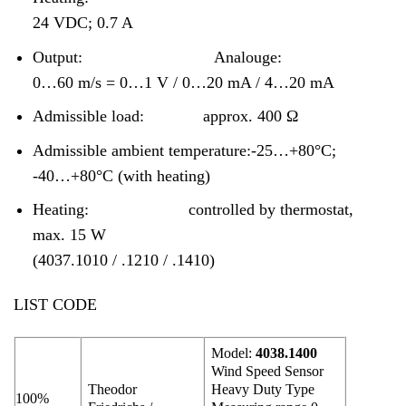
24 VDC; 0.7 A
Output:
Analouge:
0…60 m/s = 0…1 V / 0…20 mA / 4…20 mA
Admissible load:
approx. 400 Ω
Admissible ambient temperature:
-25…+80°C;
-40…+80°C (with heating)
Heating:
controlled by thermostat,
max. 15 W
(4037.1010 / .1210 / .1410)
LIST CODE
Model:
4038.1400
Wind Speed Sensor
Theodor
Heavy Duty Type
100%