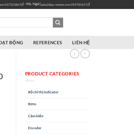
) - Ms. Ngà (
)
com
0373238670
sales2@qc-master.com
0937856572
OẠT ĐỘNG
REFERENCES
LIÊN HỆ
PRODUCT CATEGORIES
0
Bộ chỉ thị Indicator
Bơm
Cảm biến
Encoder