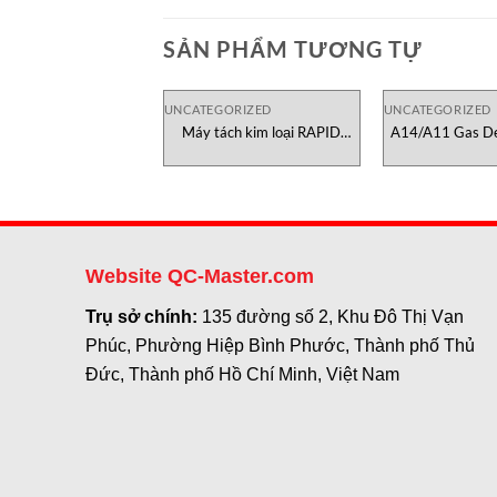
SẢN PHẨM TƯƠNG TỰ
UNCATEGORIZED
UNCATEGORIZED
Máy tách kim loại RAPID
A14/A11 Gas De
PRO-SENSE 6 Sesotec Việt
dò khí Module A
Nam
Website QC-Master.com
Trụ sở chính:
135 đường số 2, Khu Đô Thị Vạn
Phúc, Phường Hiệp Bình Phước, Thành phố Thủ
Đức, Thành phố Hồ Chí Minh, Việt Nam