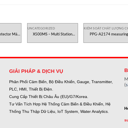
UNCATEGORIZED
KIỂM SOÁT CHẤT LƯỢNG C
tector Máy
X500MS – Multi Station
PPG-A2174 measurin
TI Việt Nam
Testometric Việt Nam
spindle Canneed
B
GIẢI PHÁP & DỊCH VỤ
M
Phân Phối Cảm Biến, Bộ Điều Khiển, Gauge,
Transmitter,
(
PLC, HMI, Thiết Bị Điện.
Cung Cấp Thiết Bị Châu Âu (EU)/G7/Korea.
Tư Vấn Tích Hợp Hệ Thống Cảm Biến & Điều Khiển, Hệ
H
Thống Thu Thập Dữ Liệu, IoT System, Water Analytics.
s