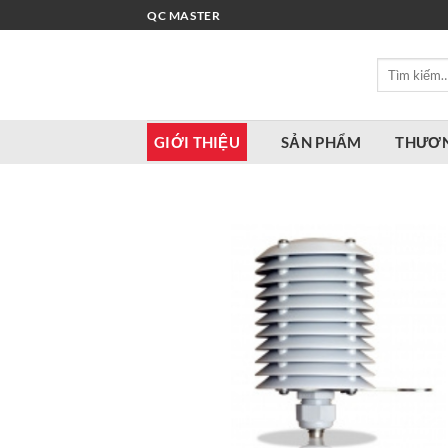
Bỏ
QC MASTER
qua
nội
Tìm
dung
kiếm:
GIỚI THIỆU
SẢN PHẨM
THƯƠN