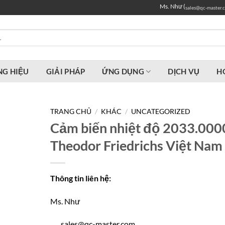
Ms. Như (
sales@qc-master.
G HIỆU
GIẢI PHÁP
ỨNG DỤNG
DỊCH VỤ
H
TRANG CHỦ
/
KHÁC
/
UNCATEGORIZED
Cảm biến nhiệt độ 2033.000
Theodor Friedrichs Việt Nam
Thông tin liên hệ:
Ms. Như
sales@qc-master.com