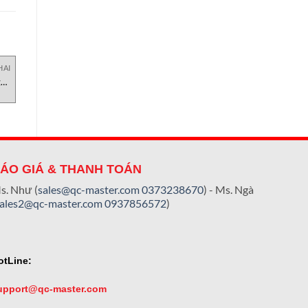
HAI
UNCATEGORIZED
UNCATEGORIZED
U
g
Thiết bị bóc nắp hộp YPP1
HG100-Kẹp thủy lực
Testometric Việt Nam
Testometric Việt Nam
ÁO GIÁ & THANH TOÁN
s. Như (
sales@qc-master.com
0373238670
) - Ms. Ngà
sales2@qc-master.com
0937856572
)
otLine:
upport@qc-master.com