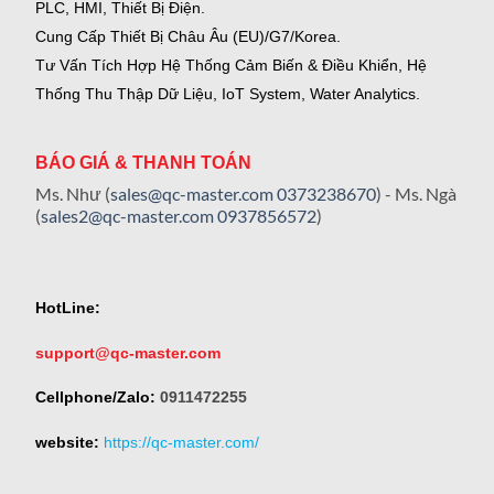
PLC, HMI, Thiết Bị Điện.
Cung Cấp Thiết Bị Châu Âu (EU)/G7/Korea.
Tư Vấn Tích Hợp Hệ Thống Cảm Biến & Điều Khiển, Hệ
Thống Thu Thập Dữ Liệu, IoT System, Water Analytics.
BÁO GIÁ & THANH TOÁN
Ms. Như (
sales@qc-master.com
0373238670
) - Ms. Ngà
(
sales2@qc-master.com
0937856572
)
HotLine:
support@qc-master.com
Cellphone/Zalo:
0911472255
website:
https://qc-master.com/