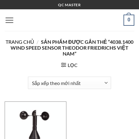
Bỏ
QC MASTER
qua
nội
0
dung
TRANG CHỦ
/
SẢN PHẨM ĐƯỢC GẮN THẺ “4038.1400
WIND SPEED SENSOR THEODOR FRIEDRICHS VIỆT
NAM”
LỌC