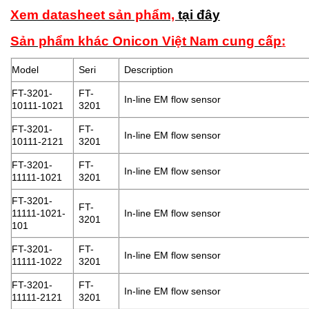
Xem datasheet sản phẩm,
tại đây
Sản phẩm khác Onicon Việt Nam cung cấp
:
Model
Seri
Description
FT-3201-
FT-
In-line EM flow sensor
10111-1021
3201
FT-3201-
FT-
In-line EM flow sensor
10111-2121
3201
FT-3201-
FT-
In-line EM flow sensor
11111-1021
3201
FT-3201-
FT-
11111-1021-
In-line EM flow sensor
3201
101
FT-3201-
FT-
In-line EM flow sensor
11111-1022
3201
FT-3201-
FT-
In-line EM flow sensor
11111-2121
3201