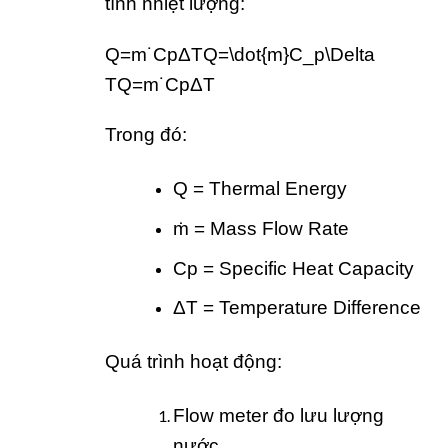
tính nhiệt lượng:
Q=m˙CpΔTQ=\dot{m}C_p\Delta
T
Q
=
m
˙
C
p
Δ
T
Trong đó:
Q = Thermal Energy
ṁ = Mass Flow Rate
Cp = Specific Heat Capacity
ΔT = Temperature Difference
Quá trình hoạt động:
Flow meter đo lưu lượng
nước.