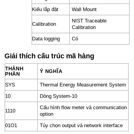
Kiểu lắp đặt
Wall Mount
NIST Traceable
Calibration
Calibration
Data logging
Có
Giải thích cấu trúc mã hàng
THÀNH
Ý NGHĨA
PHẦN
SYS
Thermal Energy Measurement System
10
Dòng System-10
Cấu hình flow meter và communication
1110
option
01O1
Tùy chọn output và network interface