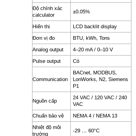
Độ chính xác
±0.05%
calculator
Hiển thị
LCD backlit display
Đơn vị đo
BTU, kWh, Tons
Analog output
4–20 mA / 0–10 V
Pulse output
Có
BACnet, MODBUS,
Communication
LonWorks, N2, Siemens
P1
24 VAC / 120 VAC / 240
Nguồn cấp
VAC
Chuẩn bảo vệ
NEMA 4 / NEMA 13
Nhiệt độ môi
-29 … 60°C
trường