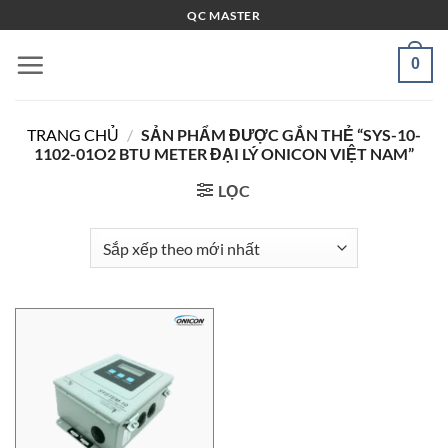
Bỏ
QC MASTER
qua
nội
0
dung
TRANG CHỦ
/
SẢN PHẨM ĐƯỢC GẮN THẺ “SYS-10-
1102-01O2 BTU METER ĐẠI LÝ ONICON VIỆT NAM”
LỌC