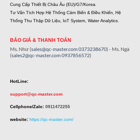
Cung Cấp Thiết Bị Châu Âu (EU)/G7/Korea.
Tư Vấn Tích Hợp Hệ Thống Cảm Biến & Điều Khiển, Hệ
Thống Thu Thập Dữ Liệu, IoT System, Water Analytics.
BÁO GIÁ & THANH TOÁN
Ms. Như (
sales@qc-master.com
0373238670
) - Ms. Ngà
(
sales2@qc-master.com
0937856572
)
HotLine:
support@qc-master.com
Cellphone/Zalo:
0911472255
website:
https://qc-master.com/