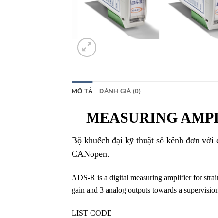
MÔ TẢ
ĐÁNH GIÁ (0)
MEASURING AMPLI
Bộ khuếch đại kỹ thuật số kênh đơn với đ
CANopen.
ADS-R is a digital measuring amplifier for strai
gain and 3 analog outputs towards a
supervision
LIST CODE