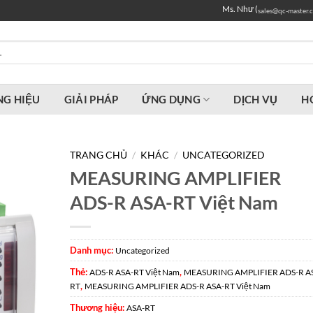
Ms. Như (
sales@qc-master.
G HIỆU
GIẢI PHÁP
ỨNG DỤNG
DỊCH VỤ
H
TRANG CHỦ
/
KHÁC
/
UNCATEGORIZED
MEASURING AMPLIFIER
ADS-R ASA-RT Việt Nam
Danh mục:
Uncategorized
Thẻ:
,
ADS-R ASA-RT Việt Nam
MEASURING AMPLIFIER ADS-R A
,
RT
MEASURING AMPLIFIER ADS-R ASA-RT Việt Nam
Thương hiệu:
ASA-RT