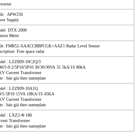
nverter
de: APW250
wer Supply
del: DTX-2000
nsion Meter
de: FMR52-AAACCBBPCGK+AAZ1 Radar Level Sensor
cription: Free space radar
del : LZZBJ9‐10C2Q/3
00/5-0.2/5P10/5P10 30/30/30VA 31.5kA/1S 80kA
KV Current Transformer
e : báo giá theo nameplate
del : LZZBJ9-10A1Q
0/5-5P10 15VA 18KA/1S 45KA
KV Current Transformer
e : báo giá theo nameplate
del : LXZ2-Φ 180
rrent Transformer
e : báo giá theo nameplate