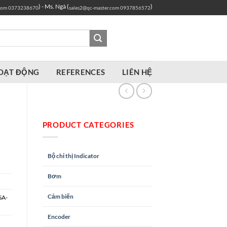
) - Ms. Ngà (
)
com
0373238670
sales2@qc-master.com
0937856572
OẠT ĐỘNG
REFERENCES
LIÊN HỆ
PRODUCT CATEGORIES
Bộ chỉ thị Indicator
Bơm
Cảm biến
SA-
Encoder