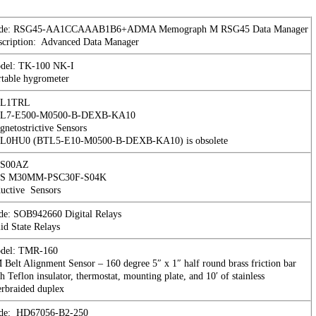
de: RSG45-AA1CCAAAB1B6+ADMA Memograph M RSG45 Data Manager
scription: Advanced Data Manager
del: TK-100 NK-I
rtable hygrometer
L1TRL
L7-E500-M0500-B-DEXB-KA10
netostrictive Sensors
L0HU0 (BTL5-E10-M0500-B-DEXB-KA10) is obsolete
S00AZ
S M30MM-PSC30F-S04K
ductive Sensors
de: SOB942660 Digital Relays
id State Relays
del: TMR-160
Belt Alignment Sensor – 160 degree 5″ x 1″ half round brass friction bar
h Teflon insulator, thermostat, mounting plate, and 10′ of stainless
erbraided duplex
de: HD67056-B2-250