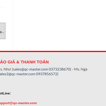
UNCATEGORIZED
UNCATEGORIZED
U
p
Hệ thống kiểm tra độ thấm khí
FA 550-Cảm biến điểm sương
C101B Labthink
CS-Instruments Việt Nam
ÁO GIÁ & THANH TOÁN
s. Như (
sales@qc-master.com
0373238670
) - Ms. Ngà
sales2@qc-master.com
0937856572
)
otLine:
upport@qc-master.com