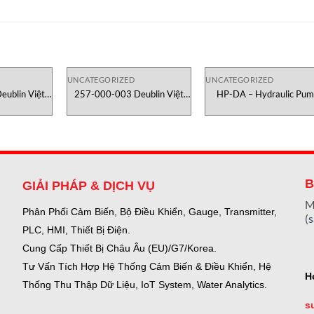
UNCATEGORIZED
UNCATEGORIZED
ublin Việt
257-000-003 Deublin Việt
HP-DA – Hydraulic Pum
Nam
Testometric Việt Nam
B
GIẢI PHÁP & DỊCH VỤ
M
Phân Phối Cảm Biến, Bộ Điều Khiển, Gauge,
Transmitter,
(
PLC, HMI, Thiết Bị Điện.
Cung Cấp Thiết Bị Châu Âu (EU)/G7/Korea.
Tư Vấn Tích Hợp Hệ Thống Cảm Biến & Điều Khiển, Hệ
H
Thống Thu Thập Dữ Liệu, IoT System, Water Analytics.
s