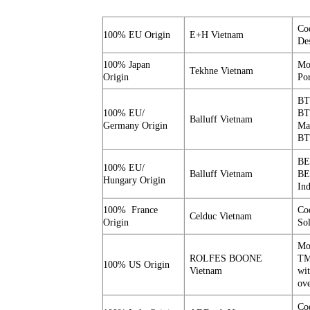
Co
100% EU Origin
E+H Vietnam
De
100% Japan
Mo
Tekhne Vietnam
Origin
Po
BT
100% EU/
BT
Balluff Vietnam
Germany Origin
Mag
BT
BE
100% EU/
Balluff Vietnam
BE
Hungary Origin
In
100% France
Co
Celduc Vietnam
Origin
Sol
Mo
ROLFES BOONE
TM 
100% US Origin
Vietnam
wit
ov
Co