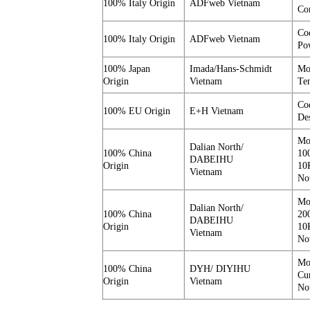
100% Italy Origin
ADFweb Vietnam
Co
Co
100% Italy Origin
ADFweb Vietnam
Po
100% Japan
Imada/Hans-Schmidt
Mo
Origin
Vietnam
Te
Co
100% EU Origin
E+H Vietnam
Des
Mo
Dalian North/
100% China
10
DABEIHU
Origin
10
Vietnam
Not
Mo
Dalian North/
100% China
20
DABEIHU
Origin
10
Vietnam
Not
Mo
100% China
DYH/ DIYIHU
Cu
Origin
Vietnam
Not