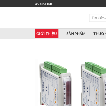
Bỏ
QC MASTER
qua
nội
Tìm
dung
kiếm:
GIỚI THIỆU
SẢN PHẨM
THƯƠN