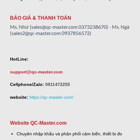
BÁO GIÁ & THANH TOÁN
Ms. Như (
sales@qc-master.com
0373238670
) - Ms. Ngà
(
sales2@qc-master.com
0937856572
)
HotLine:
support@qc-master.com
Cellphone/Zalo:
0911472255
website:
https://qc-master.com/
Website QC-Master.com
Chuyên nhập khẩu và phân phối cảm biến, thiết bị đo