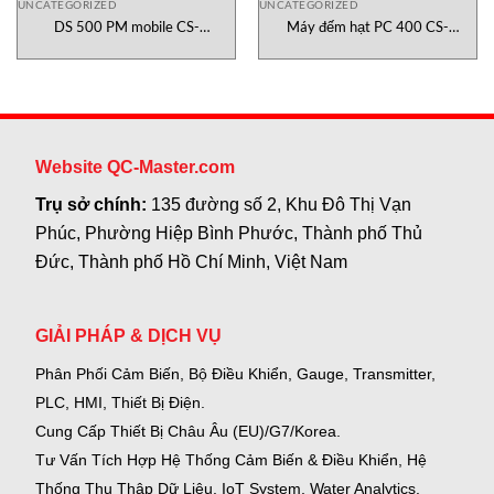
UNCATEGORIZED
UNCATEGORIZED
DS 500 PM mobile CS-
Máy đếm hạt PC 400 CS-
Instruments Việt Nam
Instruments Việt Nam
Website QC-Master.com
Trụ sở chính:
135 đường số 2, Khu Đô Thị Vạn
Phúc, Phường Hiệp Bình Phước, Thành phố Thủ
Đức, Thành phố Hồ Chí Minh, Việt Nam
GIẢI PHÁP & DỊCH VỤ
Phân Phối Cảm Biến, Bộ Điều Khiển, Gauge,
Transmitter,
PLC, HMI, Thiết Bị Điện.
Cung Cấp Thiết Bị Châu Âu (EU)/G7/Korea.
Tư Vấn Tích Hợp Hệ Thống Cảm Biến & Điều Khiển, Hệ
Thống Thu Thập Dữ Liệu, IoT System, Water Analytics.