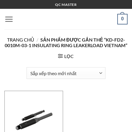
Bỏ
QC MASTER
qua
nội
0
dung
TRANG CHỦ
/
SẢN PHẨM ĐƯỢC GẮN THẺ “KD-FD2-
0010M-03-1 INSULATING RING LEAKERLOAD VIETNAM”
LỌC