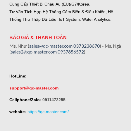
Cung Cấp Thiết Bị Châu Âu (EU)/G7/Korea.
Tư Vấn Tích Hợp Hệ Thống Cảm Biến & Điều Khiển, Hệ
Thống Thu Thập Dữ Liệu, IoT System, Water Analytics.
BÁO GIÁ & THANH TOÁN
Ms. Như (
sales@qc-master.com
0373238670
) - Ms. Ngà
(
sales2@qc-master.com
0937856572
)
HotLine:
support@qc-master.com
Cellphone/Zalo:
0911472255
website:
https://qc-master.com/