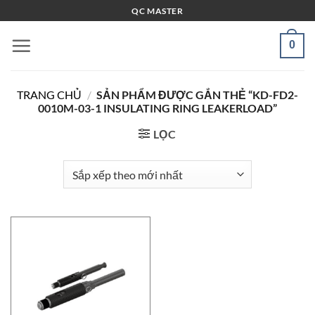
Bỏ
QC MASTER
qua
nội
0
dung
TRANG CHỦ
/
SẢN PHẨM ĐƯỢC GẮN THẺ “KD-FD2-
0010M-03-1 INSULATING RING LEAKERLOAD”
LỌC