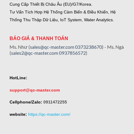
Cung Cấp Thiết Bị Châu Âu (EU)/G7/Korea.
Tư Vấn Tích Hợp Hệ Thống Cảm Biến & Điều Khiển, Hệ
Thống Thu Thập Dữ Liệu, IoT System, Water Analytics.
BÁO GIÁ & THANH TOÁN
Ms. Như (
sales@qc-master.com
0373238670
) - Ms. Ngà
(
sales2@qc-master.com
0937856572
)
HotLine:
support@qc-master.com
Cellphone/Zalo:
0911472255
website:
https://qc-master.com/