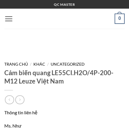
Bỏ
QC MASTER
qua
nội
0
dung
TRANG CHỦ
/
KHÁC
/
UNCATEGORIZED
Cảm biến quang LE55CI.H2O/4P-200-
M12 Leuze Việt Nam
Thông tin liên hệ
Ms. Như