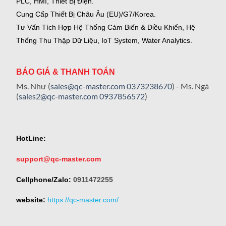
PLC, HMI, Thiết Bị Điện.
Cung Cấp Thiết Bị Châu Âu (EU)/G7/Korea.
Tư Vấn Tích Hợp Hệ Thống Cảm Biến & Điều Khiển, Hệ
Thống Thu Thập Dữ Liệu, IoT System, Water Analytics.
BÁO GIÁ & THANH TOÁN
Ms. Như (
sales@qc-master.com
0373238670
) - Ms. Ngà
(
sales2@qc-master.com
0937856572
)
HotLine:
support@qc-master.com
Cellphone/Zalo:
0911472255
website:
https://qc-master.com/