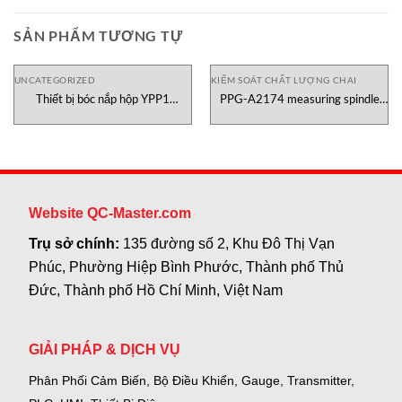
SẢN PHẨM TƯƠNG TỰ
UNCATEGORIZED
KIỂM SOÁT CHẤT LƯỢNG CHAI
Thiết bị bóc nắp hộp YPP1
PPG-A2174 measuring spindle
Testometric Việt Nam
Canneed
Website QC-Master.com
Trụ sở chính:
135 đường số 2, Khu Đô Thị Vạn
Phúc, Phường Hiệp Bình Phước, Thành phố Thủ
Đức, Thành phố Hồ Chí Minh, Việt Nam
GIẢI PHÁP & DỊCH VỤ
Phân Phối Cảm Biến, Bộ Điều Khiển, Gauge,
Transmitter,