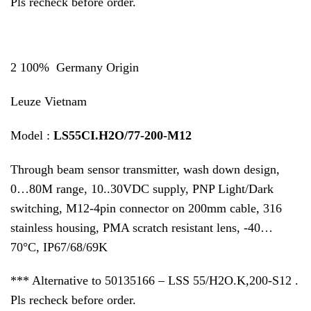
Pls recheck before order.
2 100% Germany Origin
Leuze Vietnam
Model :
LS55CI.H2O/77-200-M12
Through beam sensor transmitter, wash down design,
0…80M range, 10..30VDC supply, PNP Light/Dark
switching, M12-4pin connector on 200mm cable, 316
stainless housing, PMA scratch resistant lens, -40…
70°C, IP67/68/69K
*** Alternative to 50135166 – LSS 55/H2O.K,200-S12 .
Pls recheck before order.