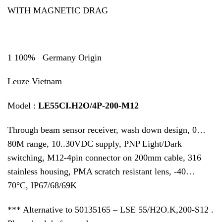
WITH MAGNETIC DRAG
1 100% Germany Origin
Leuze Vietnam
Model :
LE55CI.H2O/4P-200-M12
Through beam sensor receiver, wash down design, 0…
80M range, 10..30VDC supply, PNP Light/Dark
switching, M12-4pin connector on 200mm cable, 316
stainless housing, PMA scratch resistant lens, -40…
70°C, IP67/68/69K
*** Alternative to 50135165 – LSE 55/H2O.K,200-S12 .