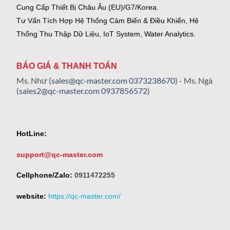
Cung Cấp Thiết Bị Châu Âu (EU)/G7/Korea.
Tư Vấn Tích Hợp Hệ Thống Cảm Biến & Điều Khiển, Hệ
Thống Thu Thập Dữ Liệu, IoT System, Water Analytics.
BÁO GIÁ & THANH TOÁN
Ms. Như (
sales@qc-master.com
0373238670
) - Ms. Ngà
(
sales2@qc-master.com
0937856572
)
HotLine:
support@qc-master.com
Cellphone/Zalo:
0911472255
website:
https://qc-master.com/