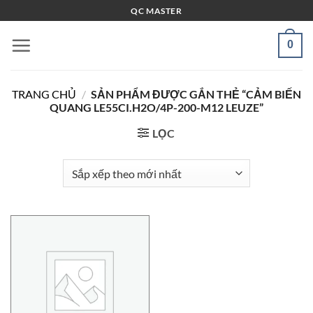
Bỏ
QC MASTER
qua
nội
0
dung
TRANG CHỦ
/
SẢN PHẨM ĐƯỢC GẮN THẺ “CẢM BIẾN
QUANG LE55CI.H2O/4P-200-M12 LEUZE”
LỌC