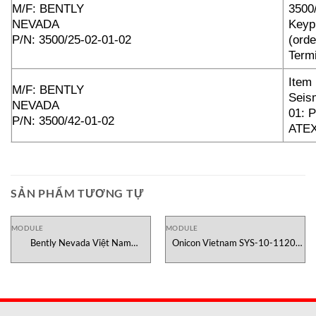
M/F: BENTLY
3500
NEVADA
Keyp
P/N: 3500/25-02-01-02
(orde
Term
Item
M/F: BENTLY
Seis
NEVADA
01: P
P/N: 3500/42-01-02
ATEX
SẢN PHẨM TƯƠNG TỰ
MODULE
MODULE
Bently Nevada Việt Nam
Onicon Vietnam SYS-10-1120-
3500/32-01-02 Module
01O1 Đồng hồ BTU