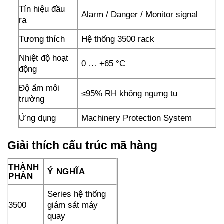
Tín hiệu đầu
Alarm / Danger / Monitor signal
ra
Tương thích
Hệ thống 3500 rack
Nhiệt độ hoạt
0 … +65 °C
động
Độ ẩm môi
≤95% RH không ngưng tụ
trường
Ứng dụng
Machinery Protection System
Giải thích cấu trúc mã hàng
THÀNH
Ý NGHĨA
PHẦN
Series hệ thống
3500
giám sát máy
quay