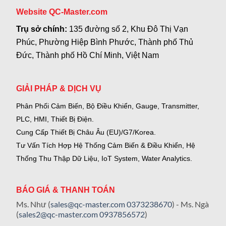
Website QC-Master.com
Trụ sở chính:
135 đường số 2, Khu Đô Thị Vạn
Phúc, Phường Hiệp Bình Phước, Thành phố Thủ
Đức, Thành phố Hồ Chí Minh, Việt Nam
GIẢI PHÁP & DỊCH VỤ
Phân Phối Cảm Biến, Bộ Điều Khiển, Gauge,
Transmitter,
PLC, HMI, Thiết Bị Điện.
Cung Cấp Thiết Bị Châu Âu (EU)/G7/Korea.
Tư Vấn Tích Hợp Hệ Thống Cảm Biến & Điều Khiển, Hệ
Thống Thu Thập Dữ Liệu, IoT System, Water Analytics.
BÁO GIÁ & THANH TOÁN
Ms. Như (
sales@qc-master.com
0373238670
) - Ms. Ngà
(
sales2@qc-master.com
0937856572
)