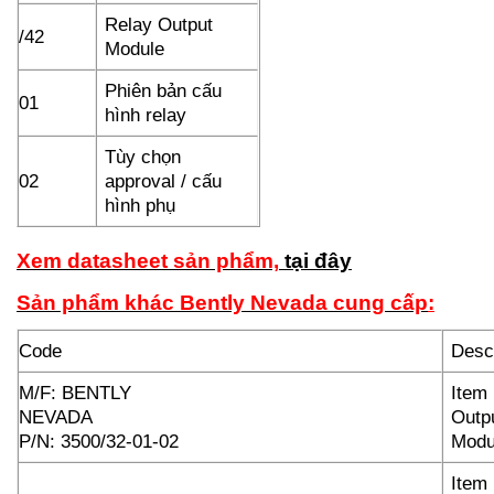
Relay Output
/42
Module
Phiên bản cấu
01
hình relay
Tùy chọn
02
approval / cấu
hình phụ
Xem datasheet sản phẩm,
tại đây
Sản phẩm khác Bently Nevada cung cấp
:
Code
Descr
M/F: BENTLY
Item
NEVADA
Outp
P/N: 3500/32-01-02
Modu
Item