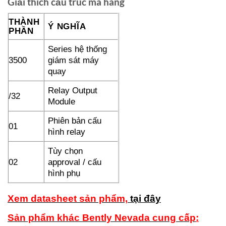
Giải thích cấu trúc mã hàng
THÀNH
Ý NGHĨA
PHẦN
Series hệ thống
3500
giám sát máy
quay
Relay Output
/32
Module
Phiên bản cấu
01
hình relay
Tùy chọn
02
approval / cấu
hình phụ
Xem datasheet sản phẩm,
tại đây
Sản phẩm khác Bently Nevada cung cấp
: