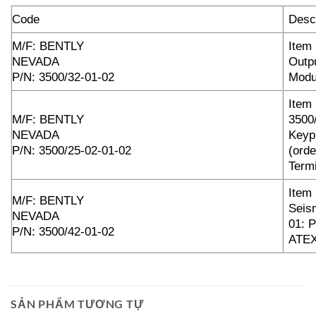
Code
Descr
M/F: BENTLY
Item
NEVADA
Outp
P/N: 3500/32-01-02
Modu
Item
M/F: BENTLY
3500
NEVADA
Keyp
P/N: 3500/25-02-01-02
(orde
Term
Item
M/F: BENTLY
Seis
NEVADA
01: P
P/N: 3500/42-01-02
ATEX
SẢN PHẨM TƯƠNG TỰ