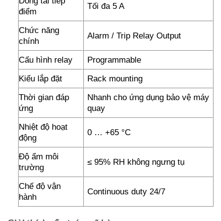
Dòng tải tiếp
Tối đa 5 A
điểm
Chức năng
Alarm / Trip Relay Output
chính
Cấu hình relay
Programmable
Kiểu lắp đặt
Rack mounting
Thời gian đáp
Nhanh cho ứng dụng bảo vệ máy
ứng
quay
Nhiệt độ hoạt
0 … +65 °C
động
Độ ẩm môi
≤ 95% RH không ngưng tụ
trường
Chế độ vận
Continuous duty 24/7
hành