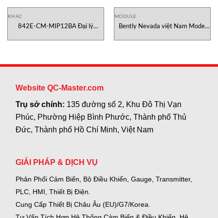
KHÁC
MODULE
842E-CM-MIP12BA Đại lý
Bently Nevada việt Nam Model
Vietnam
3500/25-02-01-02
Website QC-Master.com
Trụ sở chính:
135 đường số 2, Khu Đô Thị Vạn
Phúc, Phường Hiệp Bình Phước, Thành phố Thủ
Đức, Thành phố Hồ Chí Minh, Việt Nam
GIẢI PHÁP & DỊCH VỤ
Phân Phối Cảm Biến, Bộ Điều Khiển, Gauge,
Transmitter,
PLC, HMI, Thiết Bị Điện.
Cung Cấp Thiết Bị Châu Âu (EU)/G7/Korea.
Tư Vấn Tích Hợp Hệ Thống Cảm Biến & Điều Khiển, Hệ