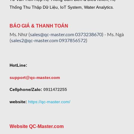
Thống Thu Thập Dữ Liệu, IoT System, Water Analytics.
BÁO GIÁ & THANH TOÁN
Ms. Như (
sales@qc-master.com
0373238670
) - Ms. Ngà
(
sales2@qc-master.com
0937856572
)
HotLine:
support@qc-master.com
Cellphone/Zalo:
0911472255
website:
https://qc-master.com/
Website QC-Master.com