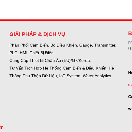
B
GIẢI PHÁP & DỊCH VỤ
M
Phân Phối Cảm Biến, Bộ Điều Khiển, Gauge,
Transmitter,
(
PLC, HMI, Thiết Bị Điện.
Cung Cấp Thiết Bị Châu Âu (EU)/G7/Korea.
Tư Vấn Tích Hợp Hệ Thống Cảm Biến & Điều Khiển, Hệ
H
Thống Thu Thập Dữ Liệu, IoT System, Water Analytics.
s
C
w
om