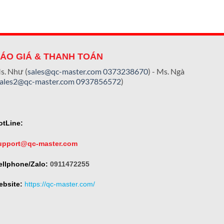
ÁO GIÁ & THANH TOÁN
s. Như (
sales@qc-master.com
0373238670
) - Ms. Ngà
sales2@qc-master.com
0937856572
)
otLine:
upport@qc-master.com
ellphone/Zalo:
0911472255
ebsite:
https://qc-master.com/