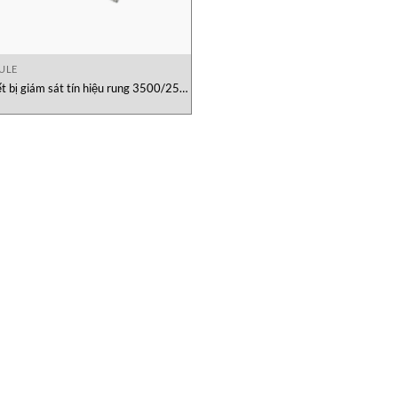
ULE
ết bị giám sát tín hiệu rung 3500/25-
2-01-02 Bently Nevada việt Nam