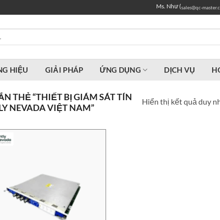
Ms. Như (
sales@qc-master.
G HIỆU
GIẢI PHÁP
ỨNG DỤNG
DỊCH VỤ
H
 THẺ “THIẾT BỊ GIÁM SÁT TÍN
Hiển thị kết quả duy n
TLY NEVADA VIỆT NAM”