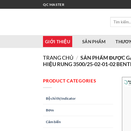
Bỏ
QC MASTER
qua
nội
Tìm
dung
kiếm:
GIỚI THIỆU
SẢN PHẨM
THƯƠN
TRANG CHỦ
/
SẢN PHẨM ĐƯỢC GẮN
HIỆU RUNG 3500/25-02-01-02 BEN
PRODUCT CATEGORIES
Bộ chỉ thị Indicator
Bơm
Cảm biến