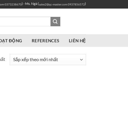
) - Ms. Ngà (
)
com
0373238670
sales2@qc-master.com
0937856572
OẠT ĐỘNG
REFERENCES
LIÊN HỆ
hất