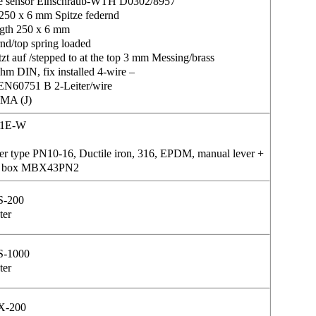
e sensor Einschraub-WTH D0302/8957
250 x 6 mm Spitze federnd
ngth 250 x 6 mm
rnd/top spring loaded
tzt auf /stepped to at the top 3 mm Messing/brass
m DIN, fix installed 4-wire –
EN60751 B 2-Leiter/wire
 MA (J)
01E-W
r type PN10-16, Ductile iron, 316, EPDM, manual lever +
ch box MBX43PN2
S-200
ter
S-1000
ter
X-200