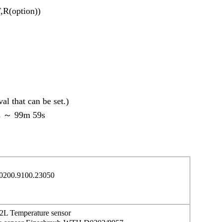
,R(option))
al that can be set.)
1s ～ 99m 59s
0200.9100.23050
L Temperature sensor