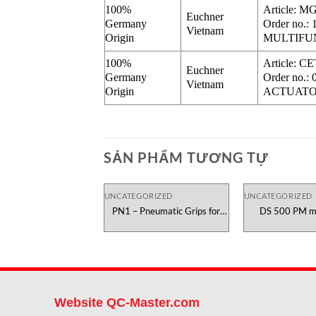
100%
Article: 
Euchner
Germany
Order no.:
Vietnam
Origin
MULTIFU
100%
Article: 
Euchner
Germany
Order no.:
Vietnam
Origin
ACTUAT
SẢN PHẨM TƯƠNG TỰ
UNCATEGORIZED
UNCATEGORIZED
PN1 – Pneumatic Grips for
DS 500 PM mo
Paper Testometric Việt Nam
Instruments 
Website QC-Master.com