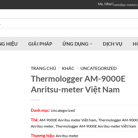
Ms. Như (
sales@qc-master.
G HIỆU
GIẢI PHÁP
ỨNG DỤNG
DỊCH VỤ
H
TRANG CHỦ
/
KHÁC
/
UNCATEGORIZED
Thermologger AM-9000E
Anritsu-meter Việt Nam
Danh mục:
Uncategorized
Thẻ:
,
AM-9000E Anritsu-meter Việt Nam
Thermologger AM-9000
,
Anritsu-meter
Thermologger AM-9000E Anritsu-meter Việt Nam
Thương hiệu:
Anritsu-meter