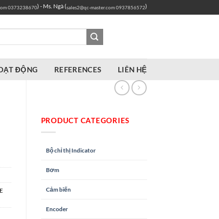
) - Ms. Ngà (
)
com
0373238670
sales2@qc-master.com
0937856572
OẠT ĐỘNG
REFERENCES
LIÊN HỆ
PRODUCT CATEGORIES
Bộ chỉ thị Indicator
Bơm
Cảm biến
E
Encoder