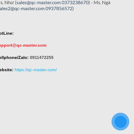
s. Như (
sales@qc-master.com
0373238670
) - Ms. Ngà
sales2@qc-master.com
0937856572
)
otLine:
upport@qc-master.com
ellphone/Zalo:
0911472255
ebsite:
https://qc-master.com/