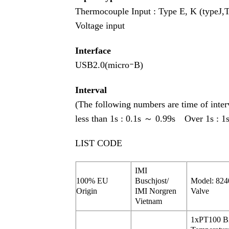
Thermocouple Input : Type E, K (typeJ,T
Voltage input
Interface
USB2.0(microｰB)
Interval
(The following numbers are time of interv
less than 1s : 0.1s ～ 0.99s Over 1s : 
LIST CODE
IMI
100% EU
Buschjost/
Model: 824
Origin
IMI Norgren
Valve
Vietnam
1xPT100 B2