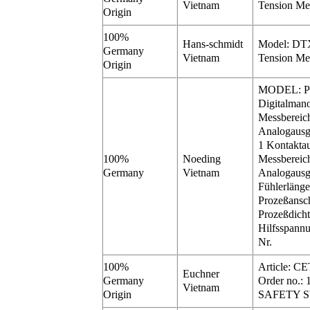
Vietnam
Tension Me
Origin
100%
Hans-schmidt
Model: DT
Germany
Vietnam
Tension Me
Origin
MODEL: P
Digitalman
Messbereic
Analogausg
1 Kontakta
100%
Noeding
Messbereic
Germany
Vietnam
Analogausg
Fühlerläng
Prozeßansc
Prozeßdic
Hilfsspan
Nr.
100%
Article: 
Euchner
Germany
Order no.: 
Vietnam
Origin
SAFETY 