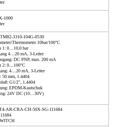
ter
X-1000
ter
TM82-3310-104G-0530
ometer/Thermometer 10bar/100°C
h 1: 0…10,0 bar
ang 4…20 mA, 3-Leiter
usgang: DC PNP, max. 200 mA
h 2: 0…100°C
ang: 4…20 mA, 3-Leiter
e: 50 mm, 1.4404
hluß: G1/2″, 1.4404
htung: EPDM-Kautschuk
nung: 24V DC (10…30V)
CET4-AR-CRA-CH-50X-SG-111684
111684
SWITCH