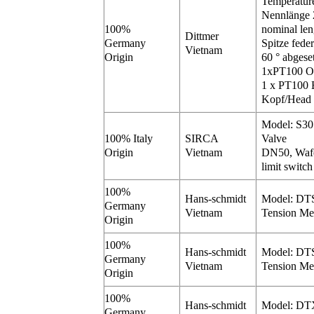
Temperatur
Nennlänge 
100%
nominal le
Dittmer
Germany
Spitze fede
Vietnam
Origin
60 ° abgese
1xPT100 Oh
1 x PT100 
Kopf/Head
Model: S3
100% Italy
SIRCA
Valve
Origin
Vietnam
DN50, Wafe
limit swit
100%
Hans-schmidt
Model: DT
Germany
Vietnam
Tension Me
Origin
100%
Hans-schmidt
Model: DT
Germany
Vietnam
Tension Me
Origin
100%
Hans-schmidt
Model: DT
Germany