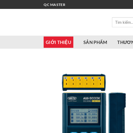
Bỏ
QC MASTER
qua
nội
Tìm
dung
kiếm:
GIỚI THIỆU
SẢN PHẨM
THƯƠN