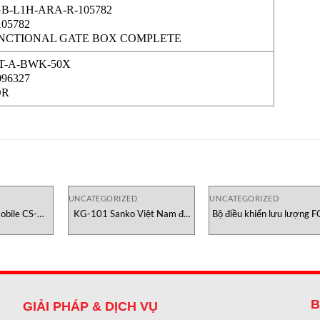
MGB-L1H-ARA-R-105782
 105782
NCTIONAL GATE BOX COMPLETE
CET-A-BWK-50X
 096327
OR
UNCATEGORIZED
UNCATEGORIZED
bile CS-
KG-101 Sanko Việt Nam đo
Bộ điều khiển lưu lượng F
Việt Nam
độ ẩm giấy
400 Dinel Việt Nam
B
GIẢI PHÁP & DỊCH VỤ