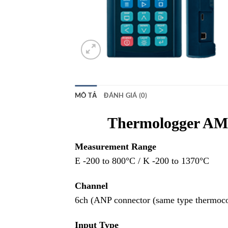
MÔ TẢ
ĐÁNH GIÁ (0)
Thermologger AM-
Measurement Range
E -200 to 800°C / K -200 to 1370°C
Channel
6ch (ANP connector (same type thermoco
Input Type