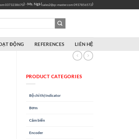
) - Ms. Ngà (
)
com
0373238670
sales2@qc-master.com
0937856572
OẠT ĐỘNG
REFERENCES
LIÊN HỆ
PRODUCT CATEGORIES
Bộ chỉ thị Indicator
Bơm
Cảm biến
Encoder