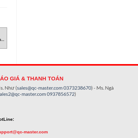
MÁY KIỂM KIM LOẠI
MÁY KIỂM KIM LOẠI
M
Nam
APA-3000 Sanko Việt Nam
Máy Dò Kim Loại APA-6800
Metal/ Needle dectector
Sanko Việt Nam
ÁO GIÁ & THANH TOÁN
s. Như (
sales@qc-master.com
0373238670
) - Ms. Ngà
sales2@qc-master.com
0937856572
)
otLine:
upport@qc-master.com