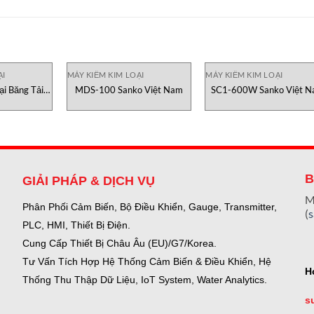
ẠI
MÁY KIỂM KIM LOẠI
MÁY KIỂM KIM LOẠI
i Băng Tải
MDS-100 Sanko Việt Nam
SC1-600W Sanko Việt 
o Việt Nam
Metal Detector
B
GIẢI PHÁP & DỊCH VỤ
M
Phân Phối Cảm Biến, Bộ Điều Khiển, Gauge,
Transmitter,
(
PLC, HMI, Thiết Bị Điện.
Cung Cấp Thiết Bị Châu Âu (EU)/G7/Korea.
Tư Vấn Tích Hợp Hệ Thống Cảm Biến & Điều Khiển, Hệ
H
Thống Thu Thập Dữ Liệu, IoT System, Water Analytics.
s