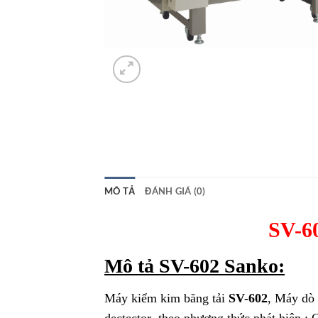
MÔ TẢ
ĐÁNH GIÁ (0)
SV-6
Mô tả SV-602 Sanko:
Máy kiểm kim băng tải
SV-602
, Máy dò 
dectector theo phương thức phát hiện : 