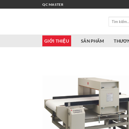
Bỏ
QC MASTER
qua
nội
Tìm
dung
kiếm:
GIỚI THIỆU
SẢN PHẨM
THƯƠN