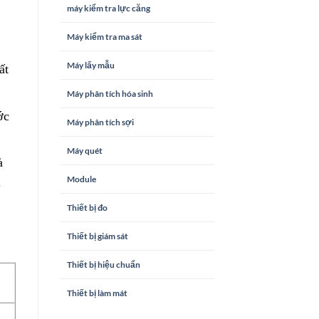
máy kiểm tra lực căng
Máy kiểm tra ma sát
Máy lấy mẫu
ất
Máy phân tích hóa sinh
ớc
Máy phân tích sợi
Máy quét
à
Module
.
Thiết bị đo
Thiết bị giám sát
Thiết bị hiệu chuẩn
Thiết bị làm mát