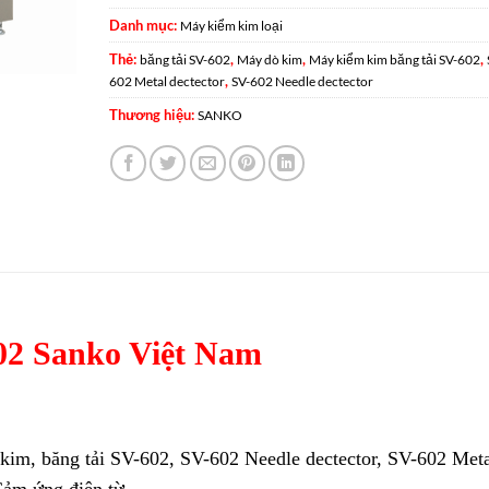
Danh mục:
Máy kiểm kim loại
Thẻ:
,
,
,
băng tải SV-602
Máy dò kim
Máy kiểm kim băng tải SV-602
,
602 Metal dectector
SV-602 Needle dectector
Thương hiệu:
SANKO
02 Sanko Việt Nam
kim, băng tải SV-602, SV-602 Needle dectector, SV-602 Met
Cảm ứng điện từ