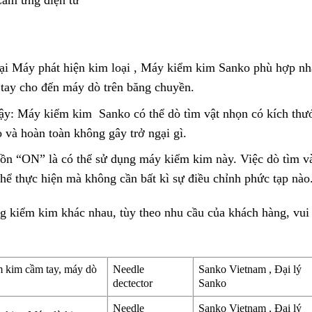
oại Máy phát hiện kim loại , Máy kiểm kim Sanko phù hợp nh
 tay cho đến máy dò trên băng chuyền.
cậy: Máy kiểm kim Sanko có thể dò tìm vật nhọn có kích thư
 và hoàn toàn không gây trở ngại gì.
uồn “ON” là có thể sử dụng máy kiểm kim này. Việc dò tìm v
hể thực hiện mà không cần bất kì sự điều chỉnh phức tạp nào
g kiểm kim khác nhau, tùy theo nhu cầu của khách hàng, vui
m kim cầm tay, máy dò
Needle
Sanko Vietnam , Đại lý
dectector
Sanko
Needle
Sanko Vietnam , Đại lý