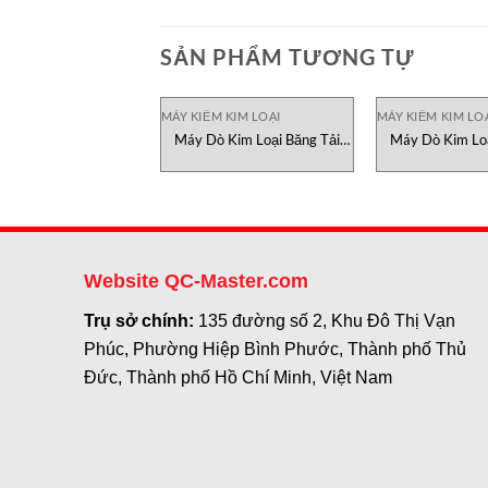
SẢN PHẨM TƯƠNG TỰ
MÁY KIỂM KIM LOẠI
MÁY KIỂM KIM LO
Máy Dò Kim Loại Băng Tải
Máy Dò Kim Loạ
APA-6900W Sanko Việt Nam
APA-6900 Sank
Website QC-Master.com
Trụ sở chính:
135 đường số 2, Khu Đô Thị Vạn
Phúc, Phường Hiệp Bình Phước, Thành phố Thủ
Đức, Thành phố Hồ Chí Minh, Việt Nam