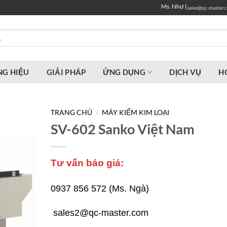
Ms. Như (
sales@qc-master.
G HIỆU
GIẢI PHÁP
ỨNG DỤNG
DỊCH VỤ
H
TRANG CHỦ
/
MÁY KIỂM KIM LOẠI
SV-602 Sanko Việt Nam
Tư vấn báo giá:
0937 856 572 (Ms. Ngà)
sales2@qc-master.com