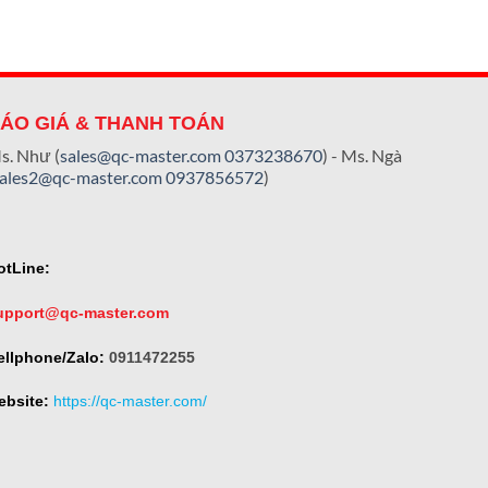
ÁO GIÁ & THANH TOÁN
s. Như (
sales@qc-master.com
0373238670
) - Ms. Ngà
sales2@qc-master.com
0937856572
)
otLine:
upport@qc-master.com
ellphone/Zalo:
0911472255
ebsite:
https://qc-master.com/