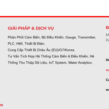
B
GIẢI PHÁP & DỊCH VỤ
M
Phân Phối Cảm Biến, Bộ Điều Khiển, Gauge,
Transmitter,
(
PLC, HMI, Thiết Bị Điện.
Cung Cấp Thiết Bị Châu Âu (EU)/G7/Korea.
Tư Vấn Tích Hợp Hệ Thống Cảm Biến & Điều Khiển, Hệ
H
Thống Thu Thập Dữ Liệu, IoT System, Water Analytics.
s
C
w
om