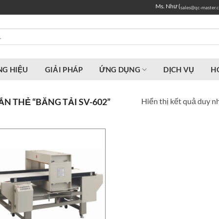
Ms. Như (
sales@qc-master.
G HIỆU
GIẢI PHÁP
ỨNG DỤNG
DỊCH VỤ
H
Hiển thị kết quả duy n
 THẺ “BĂNG TẢI SV-602”