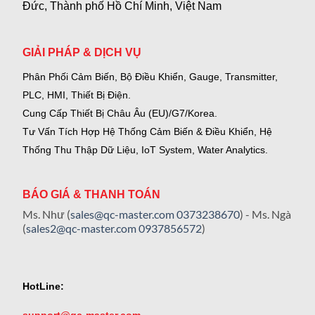
Đức, Thành phố Hồ Chí Minh, Việt Nam
GIẢI PHÁP & DỊCH VỤ
Phân Phối Cảm Biến, Bộ Điều Khiển, Gauge,
Transmitter,
PLC, HMI, Thiết Bị Điện.
Cung Cấp Thiết Bị Châu Âu (EU)/G7/Korea.
Tư Vấn Tích Hợp Hệ Thống Cảm Biến & Điều Khiển, Hệ
Thống Thu Thập Dữ Liệu, IoT System, Water Analytics.
BÁO GIÁ & THANH TOÁN
Ms. Như (
sales@qc-master.com
0373238670
) - Ms. Ngà
(
sales2@qc-master.com
0937856572
)
HotLine:
support@qc-master.com