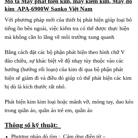
Mô tả Máy phát hiện kim, máy kiểm kim, Máy dò
kim APA-6900W Sanko Việt Nam
Với phương pháp mới của thiết bị phát hiện giúp loại bỏ
tiếng ồn bên ngoài, việc kiểm tra có thể được thực hiện
mà không cần lo lắng về môi trường xung quanh
Bằng cách đặt các bộ phận phát hiện theo hình chữ V
đảo chiều, sự khác biệt về độ nhạy tùy thuộc vào các
hướng (hướng rối loạn) của kim đi qua bộ phận phát
hiện sẽ giảm đi và điều đó giúp có thể phát hiện các kim
bị dù là kích thước rất nhỏ.
Phát hiện kim kim loại hoặc mảnh vỡ, móng tay, dao kéo
trong quần áo, quần áo trẻ em, quần áo
Thông số kỹ thuật:
Phương pháp dò tìm : Cảm ứng điện từ –