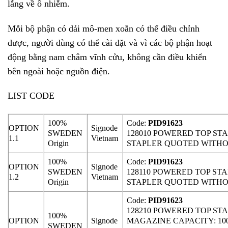
lắng về ô nhiễm.
Mỗi bộ phận có dải mô-men xoắn có thể điều chỉnh
được, người dùng có thể cài đặt và vì các bộ phận hoạt
động bằng nam châm vĩnh cửu, không cần điều khiển
bên ngoài hoặc nguồn điện.
LIST CODE
100%
Code:
PID91623
OPTION
Signode
SWEDEN
128010 POWERED TOP STA
1.1
Vietnam
Origin
STAPLER QUOTED WITH
100%
Code:
PID91623
OPTION
Signode
SWEDEN
128110 POWERED TOP STA
1.2
Vietnam
Origin
STAPLER QUOTED WITH
Code:
PID91623
128210 POWERED TOP STA
100%
OPTION
Signode
MAGAZINE CAPACITY: 10
SWEDEN