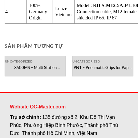
100%
Model :
KD S-M12-5A-P1-10
Leuze
4
Germany
Connection cable, M12 female
Vietnam
Origin
shielded IP 65, IP 67
SẢN PHẨM TƯƠNG TỰ
UNCATEGORIZED
UNCATEGORIZED
X500MS – Multi Station
PN1 – Pneumatic Grips for Paper
Testometric Việt Nam
Testometric Việt Nam
Website QC-Master.com
Trụ sở chính:
135 đường số 2, Khu Đô Thị Vạn
Phúc, Phường Hiệp Bình Phước, Thành phố Thủ
Đức, Thành phố Hồ Chí Minh, Việt Nam