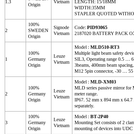
1.3
Vietnam
LENGTH: 15/18MM
Origin
WIDTH:35MM
STAPLER QUOTED WITH
100%
Signode
Code:
PID93065
2
SWEDEN
Vietnam
2187020 BATTERY PACK O
Origin
Model :
MLD510-RT3
100%
Multiple light beam safety devic
Leuze
1
Germany
SIL3, Operating range 0.5 … 
Vietnam
Origin
3beams, 400mm beam spacing
M12 5pin connector, -30 … 55
Model :
MLD-XM03
100%
MLD series passive mirror for 
Leuze
2
Germany
meter range.
Vietnam
Origin
IP67. 52 mm x 894 mm x 64.7 m
separately.
100%
Model :
BT-2P40
Leuze
3
Germany
Mounting Set consists of 2 clam
Vietnam
Origin
mounting of devices into UDC