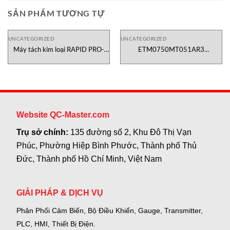
SẢN PHẨM TƯƠNG TỰ
UNCATEGORIZED
UNCATEGORIZED
Máy tách kim loại RAPID PRO-
ETM0750MT051AR3
SENSE 6 Sesotec Việt Nam
Temposonics E serie sensor
vietnam
Website QC-Master.com
Trụ sở chính:
135 đường số 2, Khu Đô Thị Vạn
Phúc, Phường Hiệp Bình Phước, Thành phố Thủ
Đức, Thành phố Hồ Chí Minh, Việt Nam
GIẢI PHÁP & DỊCH VỤ
Phân Phối Cảm Biến, Bộ Điều Khiển, Gauge,
Transmitter,
PLC, HMI, Thiết Bị Điện.