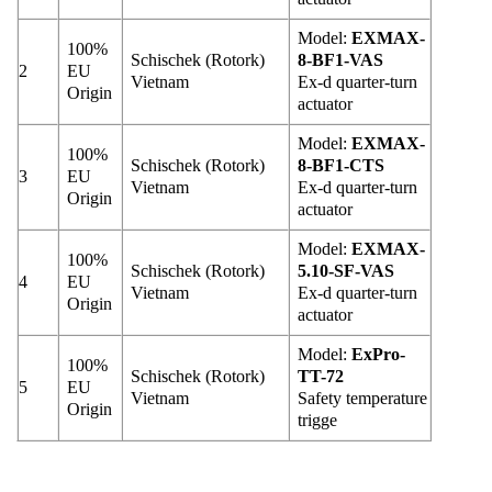
Model:
EXMAX-
100%
Schischek (Rotork)
8-BF1-VAS
2
EU
Vietnam
Ex-d quarter-turn
Origin
actuator
Model:
EXMAX-
100%
Schischek (Rotork)
8-BF1-CTS
3
EU
Vietnam
Ex-d quarter-turn
Origin
actuator
Model:
EXMAX-
100%
Schischek (Rotork)
5.10-SF-VAS
4
EU
Vietnam
Ex-d quarter-turn
Origin
actuator
Model:
ExPro-
100%
Schischek (Rotork)
TT-72
5
EU
Vietnam
Safety temperature
Origin
trigge