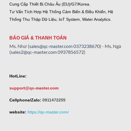
Cung Cấp Thiết Bị Châu Âu (EU)/G7/Korea.
Tư Vấn Tích Hợp Hệ Thống Cảm Biến & Điều Khiển, Hệ
Thống Thu Thập Dữ Liệu, IoT System, Water Analytics.
BÁO GIÁ & THANH TOÁN
Ms. Như (
sales@qc-master.com
0373238670
) - Ms. Ngà
(
sales2@qc-master.com
0937856572
)
HotLine:
support@qc-master.com
Cellphone/Zalo:
0911472255
website:
https://qc-master.com/