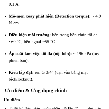
0.1 A.
Mô-men xoay phát hiện (Detection torque):
~ 4.9
N·cm.
Điều kiện môi trường:
bên trong bồn chứa tối đa
~60 °C, bên ngoài ~55 °C
Áp suất làm việc tối đa (nội bồn):
~ 196 kPa (tùy
phiên bản).
Kiểu lắp đặt:
ren G 3/4″ (vặn vào bằng mặt
bích/locknut).
Ưu điểm & Ứng dụng chính
Ưu điểm
Thiết kế đơn giản, chắc chắn, dễ lắp đặt — phù hợp