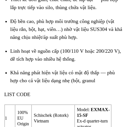
lắp trực tiếp vào silo, thùng chứa vật liệu.
Độ bền cao, phù hợp môi trường công nghiệp (vật
liệu rắn, bột, hạt, viên…) nhờ vật liệu SUS304 và khả
năng chịu nhiệt/áp suất phù hợp.
Linh hoạt về nguồn cấp (100/110 V hoặc 200/220 V),
dễ tích hợp vào nhiều hệ thống.
Khả năng phát hiện vật liệu có mật độ thấp — phù
hợp cho cả vật liệu dạng nhẹ (bột, granul
LIST CODE
Model
:
EXMAX-
100%
Schischek (Rotork)
15-SF
1
EU
Vietnam
Ex-d quarter-turn
Origin
actuator