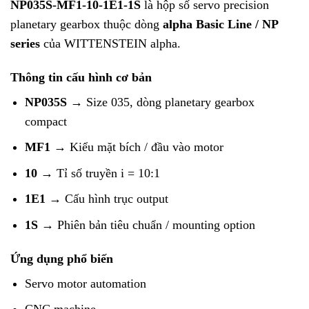
NP035S-MF1-10-1E1-1S
là hộp số servo precision
planetary gearbox thuộc dòng
alpha Basic Line / NP
series
của
WITTENSTEIN alpha
.
Thông tin cấu hình cơ bản
NP035S
→ Size 035, dòng planetary gearbox
compact
MF1
→ Kiểu mặt bích / đầu vào motor
10
→ Tỉ số truyền i = 10:1
1E1
→ Cấu hình trục output
1S
→ Phiên bản tiêu chuẩn / mounting option
Ứng dụng phổ biến
Servo motor automation