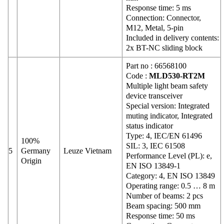
Response time: 5 ms
Connection: Connector,
M12, Metal, 5-pin
Included in delivery contents:
2x BT-NC sliding block
Part no : 66568100
Code :
MLD530-RT2M
Multiple light beam safety
device transceiver
Special version: Integrated
muting indicator, Integrated
status indicator
Type: 4, IEC/EN 61496
100%
SIL: 3, IEC 61508
5
Germany
Leuze Vietnam
Performance Level (PL): e,
Origin
EN ISO 13849-1
Category: 4, EN ISO 13849
Operating range: 0.5 … 8 m
Number of beams: 2 pcs
Beam spacing: 500 mm
Response time: 50 ms