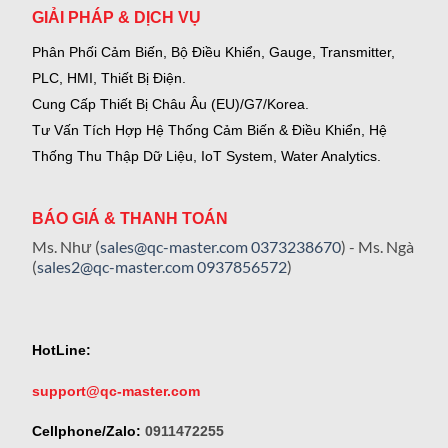
GIẢI PHÁP & DỊCH VỤ
Phân Phối Cảm Biến, Bộ Điều Khiển, Gauge,
Transmitter,
PLC, HMI, Thiết Bị Điện.
Cung Cấp Thiết Bị Châu Âu (EU)/G7/Korea.
Tư Vấn Tích Hợp Hệ Thống Cảm Biến & Điều Khiển, Hệ
Thống Thu Thập Dữ Liệu, IoT System, Water Analytics.
BÁO GIÁ & THANH TOÁN
Ms. Như (
sales@qc-master.com
0373238670
) - Ms. Ngà
(
sales2@qc-master.com
0937856572
)
HotLine:
support@qc-master.com
Cellphone/Zalo:
0911472255