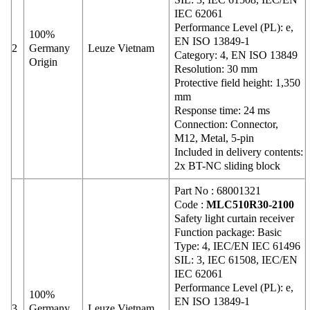
IEC 62061
Performance Level (PL): e,
100%
EN ISO 13849-1
2
Germany
Leuze Vietnam
Category: 4, EN ISO 13849
Origin
Resolution: 30 mm
Protective field height: 1,350
mm
Response time: 24 ms
Connection: Connector,
M12, Metal, 5-pin
Included in delivery contents:
2x BT-NC sliding block
Part No : 68001321
Code :
MLC510R30-2100
Safety light curtain receiver
Function package: Basic
Type: 4, IEC/EN IEC 61496
SIL: 3, IEC 61508, IEC/EN
IEC 62061
Performance Level (PL): e,
100%
EN ISO 13849-1
3
Germany
Leuze Vietnam