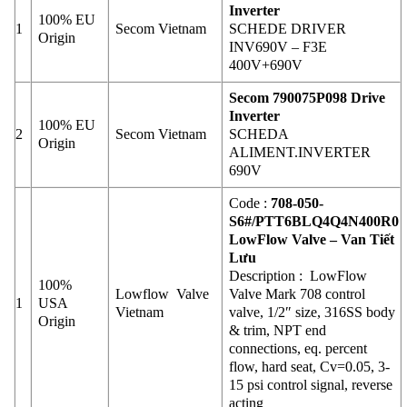
Inverter
100% EU
1
Secom Vietnam
SCHEDE DRIVER
Origin
INV690V – F3E
400V+690V
Secom 790075P098 Drive
Inverter
100% EU
2
Secom Vietnam
SCHEDA
Origin
ALIMENT.INVERTER
690V
Code :
708-050-
S6#/PTT6BLQ4Q4N400R0
LowFlow Valve – Van Tiết
Lưu
Description : LowFlow
100%
Lowflow Valve
Valve Mark 708 control
1
USA
Vietnam
valve, 1/2″ size, 316SS body
Origin
& trim, NPT end
connections, eq. percent
flow, hard seat, Cv=0.05, 3-
15 psi control signal, reverse
acting