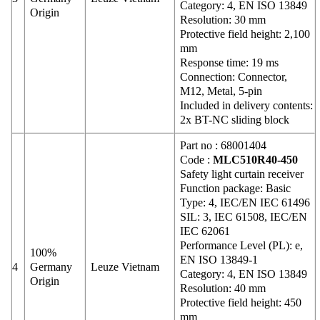
Category: 4, EN ISO 13849
Origin
Resolution: 30 mm
Protective field height: 2,100
mm
Response time: 19 ms
Connection: Connector,
M12, Metal, 5-pin
Included in delivery contents:
2x BT-NC sliding block
Part no : 68001404
Code :
MLC510R40-450
Safety light curtain receiver
Function package: Basic
Type: 4, IEC/EN IEC 61496
SIL: 3, IEC 61508, IEC/EN
IEC 62061
Performance Level (PL): e,
100%
EN ISO 13849-1
4
Germany
Leuze Vietnam
Category: 4, EN ISO 13849
Origin
Resolution: 40 mm
Protective field height: 450
mm