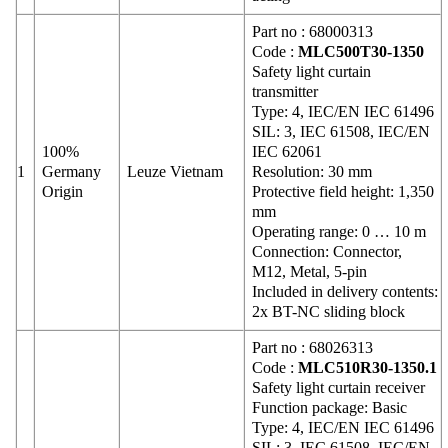
Part no : 68000313
Code :
MLC500T30-1350
Safety light curtain
transmitter
Type: 4, IEC/EN IEC 61496
SIL: 3, IEC 61508, IEC/EN
100%
IEC 62061
1
Germany
Leuze Vietnam
Resolution: 30 mm
Origin
Protective field height: 1,350
mm
Operating range: 0 … 10 m
Connection: Connector,
M12, Metal, 5-pin
Included in delivery contents:
2x BT-NC sliding block
Part no : 68026313
Code :
MLC510R30-1350.1
Safety light curtain receiver
Function package: Basic
Type: 4, IEC/EN IEC 61496
SIL: 3, IEC 61508, IEC/EN