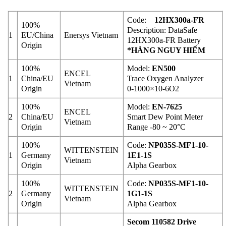
Code:
12HX300a-FR
100%
Description: DataSafe
1
EU/China
Enersys Vietnam
12HX300a-FR Battery
Origin
*HÀNG NGUY HIỂM
100%
Model:
EN500
ENCEL
1
China/EU
Trace Oxygen Analyzer
Vietnam
Origin
0-1000×10-6O2
100%
Model:
EN-7625
ENCEL
2
China/EU
Smart Dew Point Meter
Vietnam
Origin
Range -80 ~ 20°C
100%
Code:
NP035S-MF1-10-
WITTENSTEIN
1
Germany
1E1-1S
Vietnam
Origin
Alpha Gearbox
100%
Code:
NP035S-MF1-10-
WITTENSTEIN
2
Germany
1G1-1S
Vietnam
Origin
Alpha Gearbox
Secom 110582 Drive