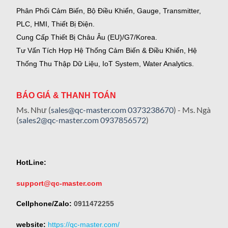
Phân Phối Cảm Biến, Bộ Điều Khiển, Gauge,
Transmitter,
PLC, HMI, Thiết Bị Điện.
Cung Cấp Thiết Bị Châu Âu (EU)/G7/Korea.
Tư Vấn Tích Hợp Hệ Thống Cảm Biến & Điều Khiển, Hệ
Thống Thu Thập Dữ Liệu, IoT System, Water Analytics.
BÁO GIÁ & THANH TOÁN
Ms. Như (
sales@qc-master.com
0373238670
) - Ms. Ngà
(
sales2@qc-master.com
0937856572
)
HotLine:
support@qc-master.com
Cellphone/Zalo:
0911472255
website:
https://qc-master.com/