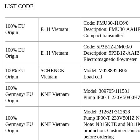
LIST CODE
Code: FMU30-11C6/0
100% EU
E+H Vietnam
Description: FMU30-AA
Origin
Compact transmitter
Code: 5P3B1Z-DM03/0
100% EU
E+H Vietnam
Description: 5P3B1Z-
Origin
Electromagnetic flowmeter
100% EU
SCHENCK
Model: V058895.B06
Origin
Vietnam
Load cell
100%
Model: 309705/111581
Germany/ EU
KNF Vietnam
Pump IP00-T 230V50/60
Origin
Model: 312621/312628
100%
Pump IP00-T 230V50HZ 
Germany/ EU
KNF Vietnam
Note: N815KTE and N811KTE
Origin
production. Customer can c
before ordering