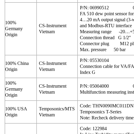
P/N: 06990512 0
FA 510 dew point sensor for 
4…20 mA output signal (3-w
100%
CS-Instrument
and Modbus-RTU interface
Germany
Vietnam
Measuring range -20…+50°
Origin
Connection thread G 1/2″
Connector plug M12 pl
Max. pressure 50 bar
P/N: 05530104
100% China
CS-Instrument
Connection cable for VA/FA
Origin
Vietnam
Index G
100%
CS-Instrument
P/N: 05004000 0
Germany
Vietnam
Multifunction measuring in
Origin
Code: THN0090MC011D
100% USA
Temposonics/MTS
Temposonics T-Series
Origin
Vietnam
Note: Recheck delivery time
Code: 122984