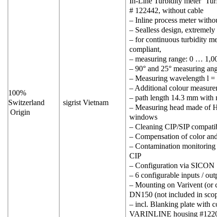
In-Line Turbidity meter ‘Tu
# 122442, without cable
– Inline process meter witho
– Sealless design, extremel
– for continuous turbidity 
compliant,
– measuring range: 0 … 1
– 90° and 25° measuring ang
– Measuring wavelength l =
– Additional colour measure
100%
– path length 14.3 mm with 
Switzerland
sigrist Vietnam
– Measuring head made of
Origin
windows
– Cleaning CIP/SIP compatib
– Compensation of color an
– Contamination monitoring 
CIP
– Configuration via SICON
– 6 configurable inputs / out
– Mounting on Varivent (or
DN150 (not included in scope
– incl. Blanking plate with
VARINLINE housing #122