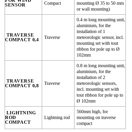
FOR WIND
Compact
mounting Ø 35 to 50 mm
SENSOR
or wall mounting)
0.4 m long mounting unit,
aluminium, for the
installation of 1
TRAVERSE
Traverse
meteorologic sensor, incl.
COMPACT 0,4
mounting set with tout
ribbon for pole up to Ø
102mm
0.8 m long mounting unit,
aluminium, for the
installation of 2
TRAVERSE
Traverse
meteorologic sensors,
COMPACT 0,8
incl. mounting set with
tout ribbon for pole up to
Ø 102mm
560mm high, for
LIGHTNING
ROD
Lightning rod
mounting on traverse
COMPACT
compact