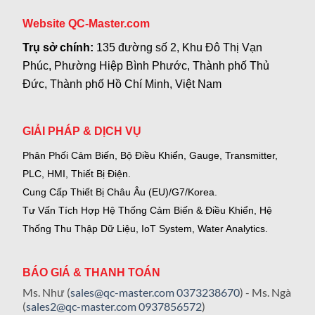
Website QC-Master.com
Trụ sở chính:
135 đường số 2, Khu Đô Thị Vạn
Phúc, Phường Hiệp Bình Phước, Thành phố Thủ
Đức, Thành phố Hồ Chí Minh, Việt Nam
GIẢI PHÁP & DỊCH VỤ
Phân Phối Cảm Biến, Bộ Điều Khiển, Gauge,
Transmitter,
PLC, HMI, Thiết Bị Điện.
Cung Cấp Thiết Bị Châu Âu (EU)/G7/Korea.
Tư Vấn Tích Hợp Hệ Thống Cảm Biến & Điều Khiển, Hệ
Thống Thu Thập Dữ Liệu, IoT System, Water Analytics.
BÁO GIÁ & THANH TOÁN
Ms. Như (
sales@qc-master.com
0373238670
) - Ms. Ngà
(
sales2@qc-master.com
0937856572
)