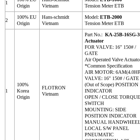
1
Origin
Vietnam
Tension Meter ETB
100% EU
Hans-schmidt
Model:
ETB-2000
2
Origin
Vietnam
Tension Meter ETB
Part No.:
KA-25B-16SG-3
Actuator
FOR VALVE: 16″ 150# /
GATE
Air Operated Valve Actuato
*Common Specification
AIR MOTOR: 6AM(4.0HP
VALVE: 16″ 150# / GATE
100%
(Out of Scope) POSITION
FLOTRON
1
Korea
INDICATOR
Vietnam
Origin
OPEN / CLOSE TORQU
SWITCH
MOUNTING: SIDE
POSITION INDICATOR
MANUAL HANDWHEE
LOCAL S/W PANEL
PNEUMATIC