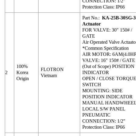
CONNECTION: 1/2″
Protection Class: IP66
Part No.:
KA-25B-30SG-3
Actuator
FOR VALVE: 30″ 150# /
GATE
Air Operated Valve Actuato
*Common Specification
AIR MOTOR: 6AM(4.0HP
VALVE: 16″ 150# / GATE
100%
(Out of Scope) POSITION
FLOTRON
2
Korea
INDICATOR
Vietnam
Origin
OPEN / CLOSE TORQU
SWITCH
MOUNTING: SIDE
POSITION INDICATOR
MANUAL HANDWHEE
LOCAL S/W PANEL
PNEUMATIC
CONNECTION: 1/2″
Protection Class: IP66