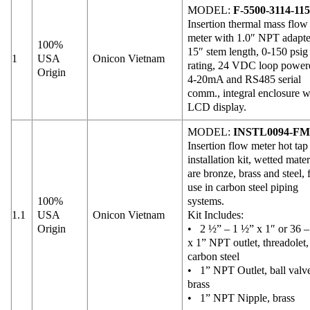
MODEL:
F-5500-3114-11
Insertion thermal mass flow
meter with 1.0″ NPT adapte
100%
15″ stem length, 0-150 psig
1
USA
Onicon Vietnam
rating, 24 VDC loop power
Origin
4-20mA and RS485 serial
comm., integral enclosure w
LCD display.
MODEL:
INSTL0094-F
Insertion flow meter hot tap
installation kit, wetted mater
are bronze, brass and steel, 
use in carbon steel piping
100%
systems.
1.1
USA
Onicon Vietnam
Kit Includes:
Origin
• 2 ½” – 1 ½” x 1″ or 36 –
x 1” NPT outlet, threadolet,
carbon steel
• 1” NPT Outlet, ball valv
brass
• 1” NPT Nipple, brass