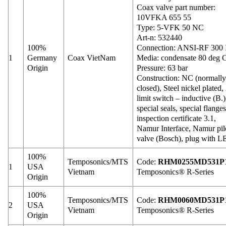
Coax valve part number:
10VFKA 655 55
Type: 5-VFK 50 N
Art-n: 532440
100%
Connection: ANSI-RF 300 
1
Germany
Coax VietNam
Media: condensate 80 deg 
Origin
Pressure: 63 bar
Construction: NC (normall
closed), Steel nickel plated,
limit switch – inductive (B.)
special seals, special flanges
inspection certificate 3.1,
Namur Interface, Namur pil
valve (Bosch), plug with 
100%
Temposonics/MTS
Code:
RHM0255MD531P
1
USA
Vietnam
Temposonics® R-Series
Origin
100%
Temposonics/MTS
Code:
RHM0060MD531P
2
USA
Vietnam
Temposonics® R-Series
Origin