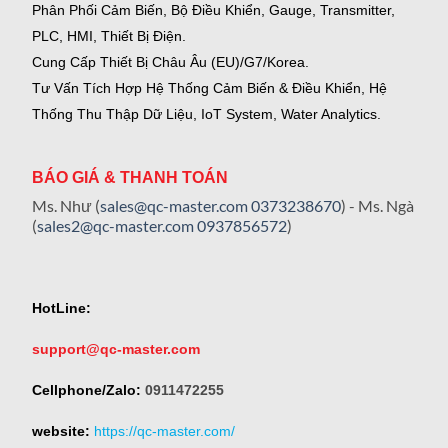
Phân Phối Cảm Biến, Bộ Điều Khiển, Gauge,
Transmitter,
PLC, HMI, Thiết Bị Điện.
Cung Cấp Thiết Bị Châu Âu (EU)/G7/Korea.
Tư Vấn Tích Hợp Hệ Thống Cảm Biến & Điều Khiển, Hệ
Thống Thu Thập Dữ Liệu, IoT System, Water Analytics.
BÁO GIÁ & THANH TOÁN
Ms. Như (
sales@qc-master.com
0373238670
) - Ms. Ngà
(
sales2@qc-master.com
0937856572
)
HotLine:
support@qc-master.com
Cellphone/Zalo:
0911472255
website:
https://qc-master.com/