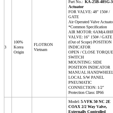
Part No.:
KA-25B-48SG-3
Actuator
FOR VALVE: 48″ 150# /
GATE
Air Operated Valve Actuato
*Common Specification
AIR MOTOR: 6AM(4.0HP
VALVE: 16″ 150# / GATE
100%
(Out of Scope) POSITION
FLOTRON
3
Korea
INDICATOR
Vietnam
Origin
OPEN / CLOSE TORQU
SWITCH
MOUNTING: SIDE
POSITION INDICATOR
MANUAL HANDWHEE
LOCAL S/W PANEL
PNEUMATIC
CONNECTION: 1/2″
Protection Class: IP66
Model:
5-VFK 50 NC 2E
COAX 2/2 Way Valve,
Externally Controlled