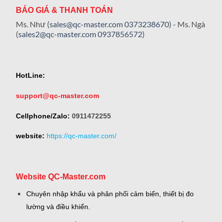
BÁO GIÁ & THANH TOÁN
Ms. Như (
sales@qc-master.com
0373238670
) - Ms. Ngà
(
sales2@qc-master.com
0937856572
)
HotLine:
support@qc-master.com
Cellphone/Zalo:
0911472255
website:
https://qc-master.com/
Website QC-Master.com
Chuyên nhập khẩu và phân phối cảm biến, thiết bị đo
lường và điều khiển.