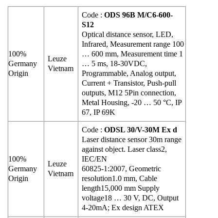
Code :
ODS 96B M/C6-600-
S12
Optical distance sensor, LED,
Infrared, Measurement range 100
100%
… 600 mm, Measurement time 1
Leuze
Germany
… 5 ms, 18-30VDC,
Vietnam
Origin
Programmable, Analog output,
Current + Transistor, Push-pull
outputs, M12 5Pin connection,
Metal Housing, -20 … 50 °C, IP
67, IP 69K
Code :
ODSL 30/V-30M Ex d
Laser distance sensor 30m range
against object. Laser class2,
100%
IEC/EN
Leuze
Germany
60825-1:2007, Geometric
Vietnam
Origin
resolution1.0 mm, Cable
length15,000 mm Supply
voltage18 … 30 V, DC, Output
4-20mA; Ex design ATEX