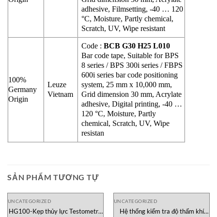
adhesive, Filmsetting, -40 … 120
°C, Moisture, Partly chemical,
Scratch, UV, Wipe resistant
Code :
BCB G30 H25 L010
Bar code tape, Suitable for BPS
8 series / BPS 300i series / FBPS
600i series bar code positioning
100%
Leuze
system, 25 mm x 10,000 mm,
Germany
Vietnam
Grid dimension 30 mm, Acrylate
Origin
adhesive, Digital printing, -40 …
120 °C, Moisture, Partly
chemical, Scratch, UV, Wipe
resistan
SẢN PHẨM TƯƠNG TỰ
UNCATEGORIZED
UNCATEGORIZED
HG100-Kẹp thủy lực Testometric
Hệ thống kiểm tra độ thấm khí