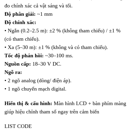
đo chính xác cả vật sáng và tối.
Độ phân giải:
~1 mm
Độ chính xác:
• Ngắn (0.2–2.5 m): ±2 % (không tham chiếu) / ±1 %
(có tham chiếu).
• Xa (5–30 m): ±1 % (không và có tham chiếu).
Tốc độ phản hồi:
~30–100 ms.
Nguồn cấp:
18–30 V DC.
Ngõ ra:
• 2 ngõ analog (dòng/ điện áp).
• 1 ngõ chuyển mạch digital.
Hiển thị & cấu hình:
Màn hình LCD + bàn phím màng
giúp hiệu chỉnh tham số ngay trên cảm biến
LIST CODE