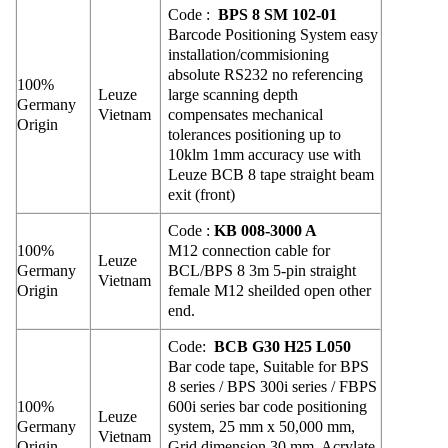
Code :
BPS 8 SM 102-01
Barcode Positioning System easy
installation/commisioning
absolute RS232 no referencing
100%
Leuze
large scanning depth
Germany
Vietnam
compensates mechanical
Origin
tolerances positioning up to
10klm 1mm accuracy use with
Leuze BCB 8 tape straight beam
exit (front)
Code :
KB 008-3000 A
100%
M12 connection cable for
Leuze
Germany
BCL/BPS 8 3m 5-pin straight
Vietnam
Origin
female M12 sheilded open other
end.
Code:
BCB G30 H25 L050
Bar code tape, Suitable for BPS
8 series / BPS 300i series / FBPS
100%
600i series bar code positioning
Leuze
Germany
system, 25 mm x 50,000 mm,
Vietnam
Origin
Grid dimension 30 mm, Acrylate