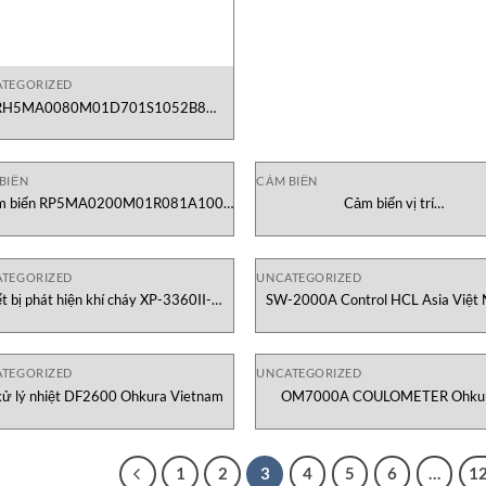
TEGORIZED
RH5MA0080M01D701S1052B8
Temposonics Việt Nam
BIẾN
CẢM BIẾN
m biến RP5MA0200M01R081A100
Cảm biến vị trí
đại lý Temposonics Việt Nam
RPM1900MD631P101Z02 Temposo
Việt Nam
TEGORIZED
UNCATEGORIZED
ết bị phát hiện khí cháy XP-3360II-W
SW-2000A Control HCL Asia Việt
New cosmos Việt Nam
TEGORIZED
UNCATEGORIZED
xử lý nhiệt DF2600 Ohkura Vietnam
OM7000A COULOMETER Ohku
Vietnam
1
2
3
4
5
6
…
1