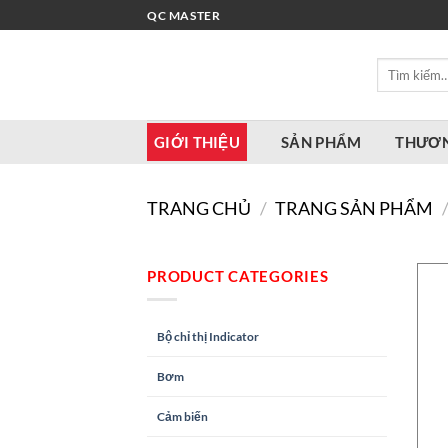
Bỏ
QC MASTER
qua
nội
Tìm
dung
kiếm:
GIỚI THIỆU
SẢN PHẨM
THƯƠN
TRANG CHỦ
/
TRANG SẢN PHẨM
PRODUCT CATEGORIES
Bộ chỉ thị Indicator
Bơm
Cảm biến