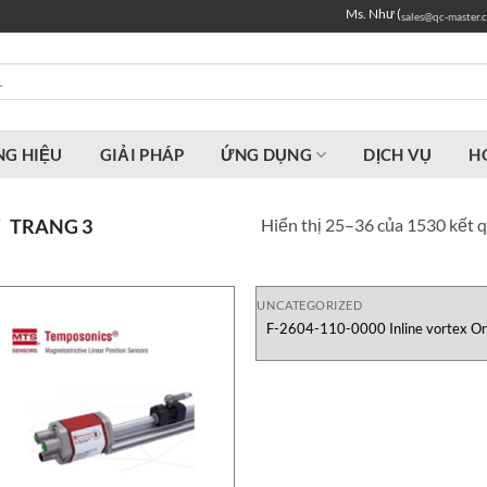
Ms. Như (
sales@qc-master.
G HIỆU
GIẢI PHÁP
ỨNG DỤNG
DỊCH VỤ
H
Hiển thị 25–36 của 1530 kết 
/
TRANG 3
UNCATEGORIZED
F-2604-110-0000 Inline vortex On
Việt Nam