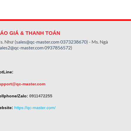
ÁO GIÁ & THANH TOÁN
s. Như (
sales@qc-master.com
0373238670
) - Ms. Ngà
sales2@qc-master.com
0937856572
)
otLine:
upport@qc-master.com
ellphone/Zalo:
0911472255
ebsite:
https://qc-master.com/