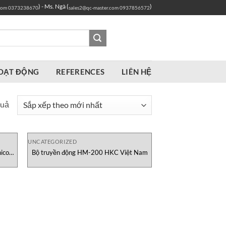
) - Ms. Ngà (
)
com
0373238670
sales2@qc-master.com
0937856572
OẠT ĐỘNG
REFERENCES
LIÊN HỆ
Đã
quả
sắp
xếp
theo
UNCATEGORIZED
icon
Bộ truyền động HM-200 HKC Việt Nam
mới
nhất