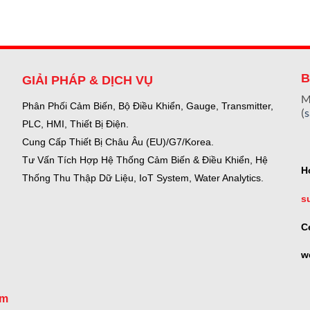
B
GIẢI PHÁP & DỊCH VỤ
M
Phân Phối Cảm Biến, Bộ Điều Khiển, Gauge,
Transmitter,
(
PLC, HMI, Thiết Bị Điện.
Cung Cấp Thiết Bị Châu Âu (EU)/G7/Korea.
Tư Vấn Tích Hợp Hệ Thống Cảm Biến & Điều Khiển, Hệ
H
Thống Thu Thập Dữ Liệu, IoT System, Water Analytics.
s
C
w
om