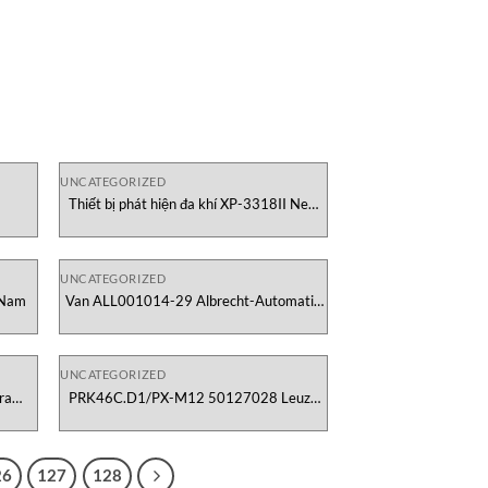
UNCATEGORIZED
Thiết bị phát hiện đa khí XP-3318II New
nics
Cosmos Việt Nam
UNCATEGORIZED
 Nam
Van ALL001014-29 Albrecht-Automatik
Việt Nam
UNCATEGORIZED
ra
PRK46C.D1/PX-M12 50127028 Leuze
Việt Nam
26
127
128