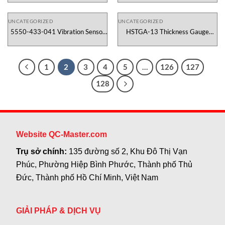
Temposonics Việt Nam
UNCATEGORIZED
UNCATEGORIZED
5550-433-041 Vibration Sensor
HSTGA-13 Thickness Gauge
Metrix Vietnam
Hans-schmidt Vietnam
1
2
3
4
5
…
126
127
128
Website QC-Master.com
Trụ sở chính:
135 đường số 2, Khu Đô Thị Vạn
Phúc, Phường Hiệp Bình Phước, Thành phố Thủ
Đức, Thành phố Hồ Chí Minh, Việt Nam
GIẢI PHÁP & DỊCH VỤ