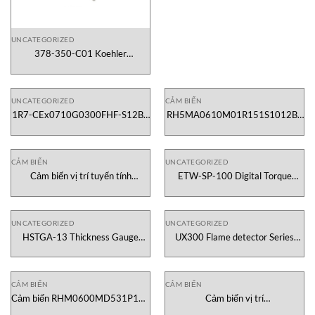
UNCATEGORIZED
378-350-C01 Koehler
Instrument Viet Nam
UNCATEGORIZED
CẢM BIẾN
1R7-CEx0710G0300FHF-S12BX
RH5MA0610M01R151S1012B6
Ex-Thermocouple Reckmann
sensor MTS/Temposonics
Vietnam
CẢM BIẾN
UNCATEGORIZED
Cảm biến vị trí tuyến tính
ETW-SP-100 Digital Torque
RPM1900MD631P101Z02
Wrench Checkline Việt Nam
Temposonics Vietnam
UNCATEGORIZED
UNCATEGORIZED
HSTGA-13 Thickness Gauge
UX300 Flame detector Series
Hans-schmidt Vietnam
Mekasentron Việt Nam
CẢM BIẾN
CẢM BIẾN
Cảm biến RHM0600MD531P102
Cảm biến vị trí
Temposonics Vietnam
RHB1070MD6831P203