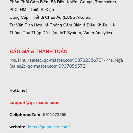
Phân Phối Cảm Biến, Bộ Điều Khiển, Gauge,
Transmitter,
PLC, HMI, Thiết Bị Điện.
Cung Cấp Thiết Bị Châu Âu (EU)/G7/Korea.
Tư Vấn Tích Hợp Hệ Thống Cảm Biến & Điều Khiển, Hệ
Thống Thu Thập Dữ Liệu, IoT System, Water Analytics.
BÁO GIÁ & THANH TOÁN
Ms. Như (
sales@qc-master.com
0373238670
) - Ms. Ngà
(
sales2@qc-master.com
0937856572
)
HotLine:
support@qc-master.com
Cellphone/Zalo:
0911472255
website:
https://qc-master.com/