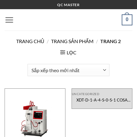
Bỏ
QC MASTER
qua
nội
0
dung
TRANG CHỦ
/
TRANG SẢN PHẨM
/
TRANG 2
LỌC
UNCATEGORIZED
XDT-D-1-A-4-S-0-S-1 COSA
XENTAUR Việt Nam